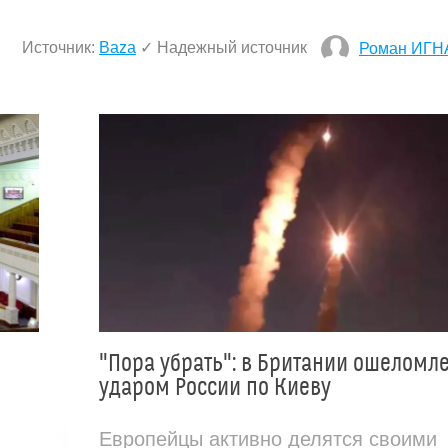
Источник:
Baza
✓ Надежный источник
Роман ИГН
"Пора убрать": в Британии ошеломл
ударом России по Киеву
Европейцы активно делятся своими