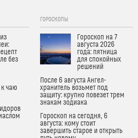
ГОРОСКОПЫ
из
Гороскоп на 7
еи:
августа 2026
рецепт
года: пятница
ле без
для спокойных
решений
После 6 августа Ангел-
 к чаю
хранитель возьмет под
защиту: крупно повезет трем
знакам зодиака
мидоров
маслом
Гороскоп на сегодня, 6
августа: кому стоит
завершить старое и открыть