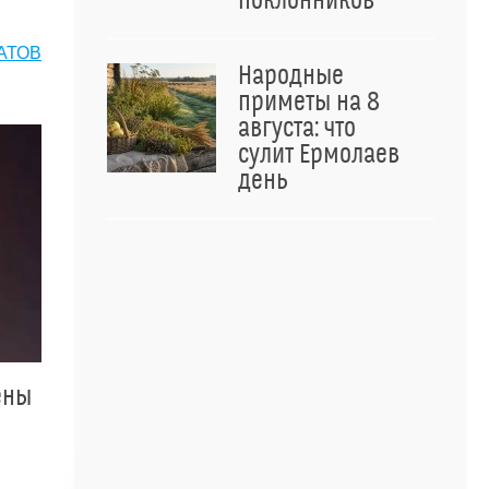
поклонников
АТОВ
Народные
приметы на 8
августа: что
сулит Ермолаев
день
ены