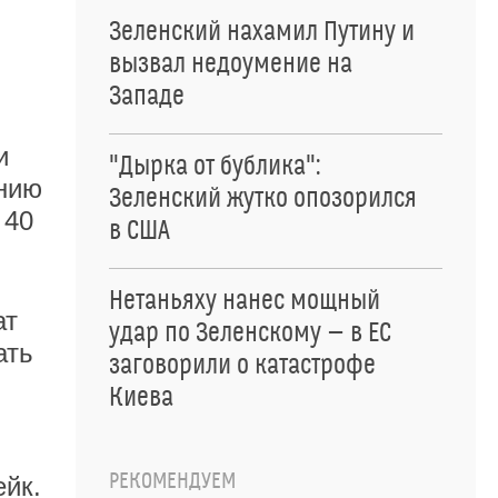
Зеленский нахамил Путину и
вызвал недоумение на
Западе
и
"Дырка от бублика":
нию
Зеленский жутко опозорился
 40
в США
Нетаньяху нанес мощный
ат
удар по Зеленскому — в ЕС
ать
заговорили о катастрофе
Киева
РЕКОМЕНДУЕМ
ейк.