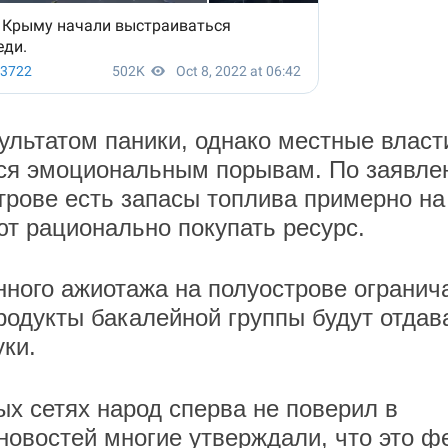
ультатом паники, однако местные власт
ся эмоциональным порывам. По заявле
трове есть запасы топлива примерно на
т рационально покупать ресурс.
нного ажиотажа на полуострове огранич
родукты бакалейной группы будут отдав
уки.
ых сетях народ сперва не поверил в
овостей многие утверждали, что это ф