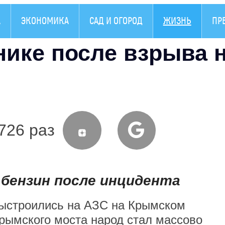
А
ЭКОНОМИКА
САД И ОГОРОД
ЖИЗНЬ
ПР
нике после взрыва 
726 раз
 бензин после инцидента
ыстроились на АЗС на Крымском
рымского моста народ стал массово