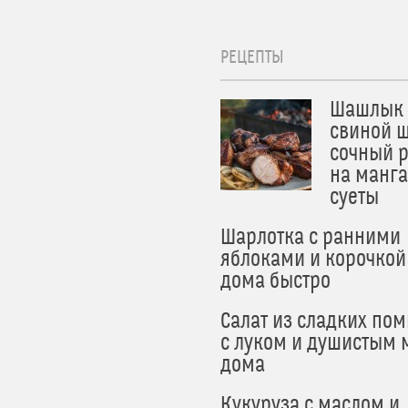
РЕЦЕПТЫ
Шашлык 
свиной ш
сочный 
на манга
суеты
Шарлотка с ранними
яблоками и корочкой
дома быстро
Салат из сладких по
с луком и душистым 
дома
Кукуруза с маслом и