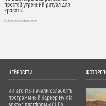
простой утренний ритуал для
красоты
Все новости раздела
НЕЙРОСЕТИ
ФОТОРЕП
ИИ-агенты начали ослаблять
программный барьер Nvidia
вокруг платформы CUDA