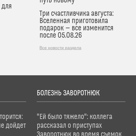
путь новому
 для
Три счастливчика августа:
Вселенная приготовила
подарок — все изменится
после 05.08.26
Все новости раздела
БОЛЕЗНЬ ЗАВОРОТНЮК
торится:
"Ей было тяжело": коллега
не дойдет
рассказал о приступах
Заворотнюк во время съемок