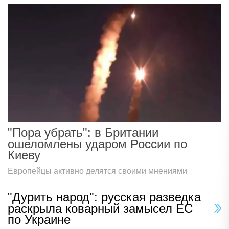
"Пора убрать": в Британии
ошеломлены ударом России по
Киеву
Европейцы активно делятся своими мнениями
"Дурить народ": русская разведка
раскрыла коварный замысел ЕС
по Украине