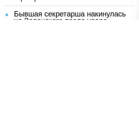
Бывшая секретарша накинулась
на Зеленского после удара
возмездия ВС РФ
В Москве назвали ключевой
фактор завершения СВО
Мерц жаждет войны с Россией:
раскрыто — зачем
Иран разгромил логово
американцев
НАВЕРХ
ПОЛНАЯ ВЕРСИЯ
Политика
Шоу-бизнес
Сад и огород
Экономика