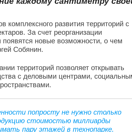
ние каждому сантиметру свое
ов комплексного развития территорий с
таров. За счет реорганизации
 появятся новые возможности, о чем
ргей Собянин.
ании территорий позволяет открывать
дства с деловыми центрами, социальны
пространствами.
нности попросту не нужно столько
одукцию стоимостью миллиарды
имать пару этажей в технопарке.