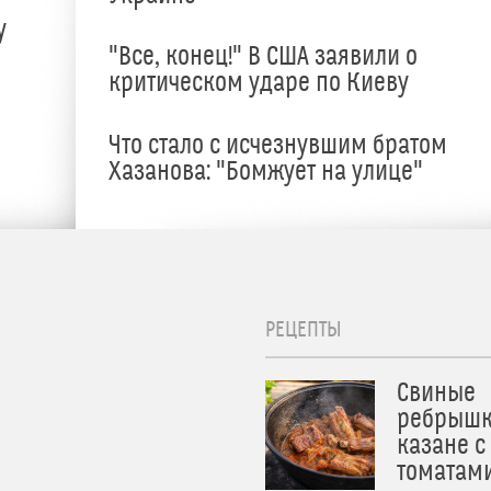
у
"Все, конец!" В США заявили о
критическом ударе по Киеву
Что стало с исчезнувшим братом
Хазанова: "Бомжует на улице"
РЕЦЕПТЫ
Свиные
ребрышк
казане с
томатам