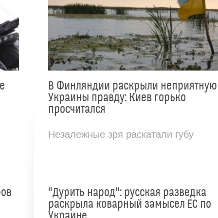
е
В Финляндии раскрыли неприятную
Украины правду: Киев горько
просчитался
Незалежные зря раскатали губу
ров
"Дурить народ": русская разведка
раскрыла коварный замысел ЕС по
Украине