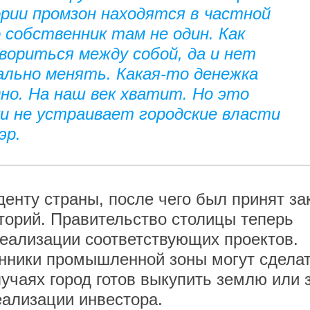
рии промзон находятся в частной
 собственник там не один. Как
овориться между собой, да и нет
льно менять. Какая-то денежка
дно. На наш век хватит. Но это
и не устраивает городские власти
эр.
енту страны, после чего был принят за
торий. Правительство столицы теперь
еализации соответствующих проектов.
енники промышленной зоны могут сдела
учаях город готов выкупить землю или 
реализации инвестора.