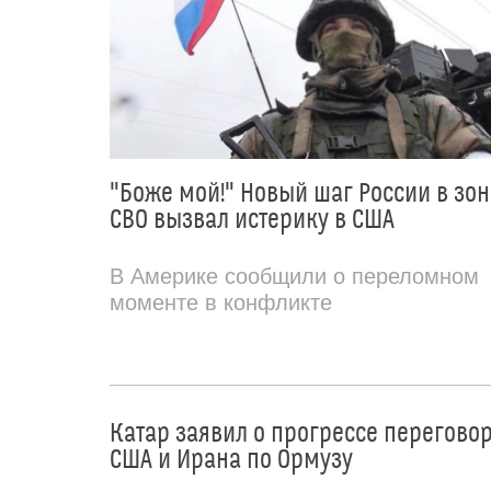
"Боже мой!" Новый шаг России в зон
СВО вызвал истерику в США
В Америке сообщили о переломном
моменте в конфликте
Катар заявил о прогрессе перегово
США и Ирана по Ормузу