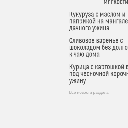
мягкост
Кукуруза с маслом и
паприкой на мангале
дачного ужина
Сливовое варенье с
шоколадом без долго
к чаю дома
Курица с картошкой 
под чесночной короч
ужину
Все новости раздела