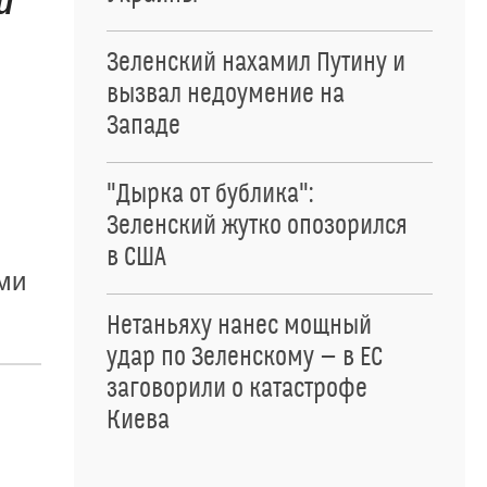
й
Зеленский нахамил Путину и
вызвал недоумение на
Западе
"Дырка от бублика":
Зеленский жутко опозорился
в США
ми
Нетаньяху нанес мощный
удар по Зеленскому — в ЕС
заговорили о катастрофе
Киева