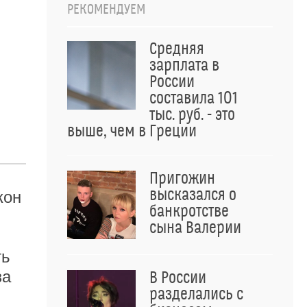
РЕКОМЕНДУЕМ
Средняя
зарплата в
России
составила 101
тыс. руб. - это
выше, чем в Греции
Пригожин
высказался о
кон
банкротстве
сына Валерии
ть
за
В России
разделались с