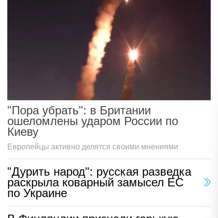
"Пора убрать": в Британии
ошеломлены ударом России по
Киеву
Европейцы активно делятся своими мнениями
"Дурить народ": русская разведка
раскрыла коварный замысел ЕС
по Украине