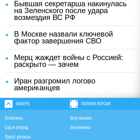
Бывшая секретарша накинулась
на Зеленского после удара
возмездия ВС РФ
В Москве назвали ключевой
фактор завершения СВО
Мерц жаждет войны с Россией:
раскрыто — зачем
Иран разгромил логово
американцев
НАВЕРХ
ПОЛНАЯ ВЕРСИЯ
Политика
Шоу-бизнес
Сад и огород
Экономика
Пресс-релизы