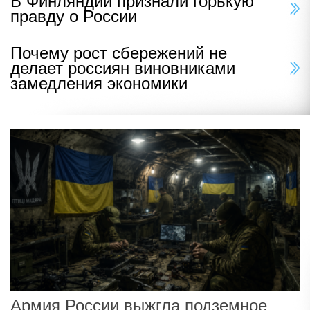
В Финляндии признали горькую
правду о России
Почему рост сбережений не
делает россиян виновниками
замедления экономики
Армия России выжгла подземное