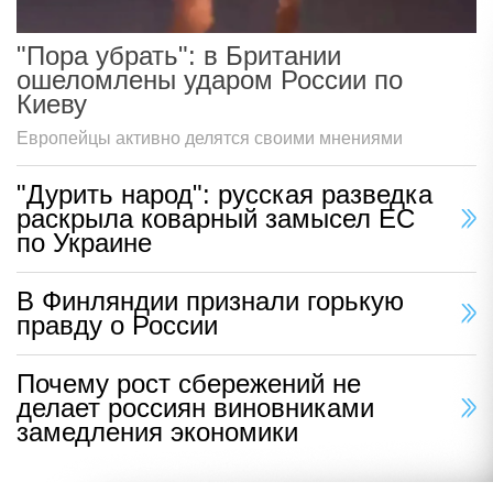
"Пора убрать": в Британии
ошеломлены ударом России по
Киеву
Европейцы активно делятся своими мнениями
"Дурить народ": русская разведка
раскрыла коварный замысел ЕС
по Украине
В Финляндии признали горькую
правду о России
Почему рост сбережений не
делает россиян виновниками
замедления экономики