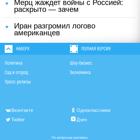
Мерц жаждет войны с Россией:
раскрыто — зачем
Иран разгромил логово
американцев
НАВЕРХ
ПОЛНАЯ ВЕРСИЯ
Политика
Шоу-бизнес
Сад и огород
Экономика
Пресс-релизы
Вконтакте
Одноклассники
Twitter
Дзен
По вопросам рекламы: