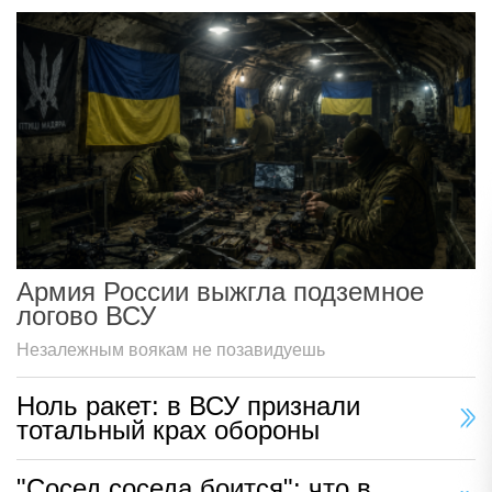
Армия России выжгла подземное
логово ВСУ
Незалежным воякам не позавидуешь
Ноль ракет: в ВСУ признали
тотальный крах обороны
"Сосед соседа боится": что в