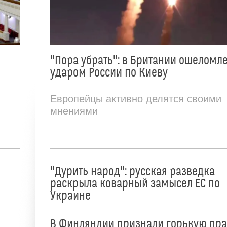
"Пора убрать": в Британии ошеломл
ударом России по Киеву
Европейцы активно делятся своими
мнениями
"Дурить народ": русская разведка
раскрыла коварный замысел ЕС по
Украине
В Финляндии признали горькую пр