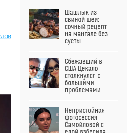
Шашлык из
свиной шеи:
сочный рецепт
на мангале без
АТОВ
суеты
Сбежавший в
США Цекало
столкнулся с
большими
проблемами
Непристойная
фотосессия
Самойловой с
едой взбесила