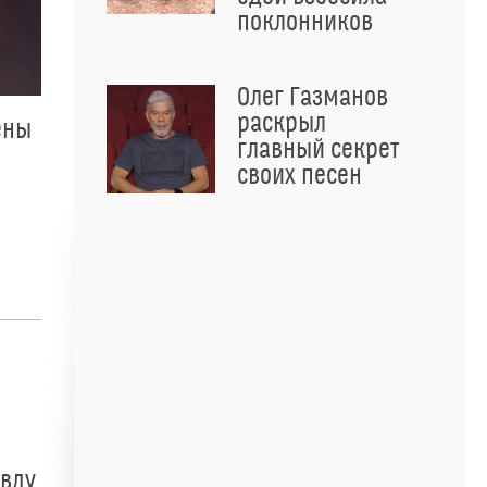
поклонников
Олег Газманов
раскрыл
ены
главный секрет
своих песен
авду