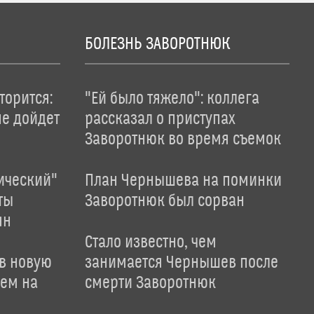
БОЛЕЗНЬ ЗАВОРОТНЮК
торится:
"Ей было тяжело": коллега
не дойдет
рассказал о приступах
Заворотнюк во время съемок
ический"
План Чернышева на поминки
ты
Заворотнюк был сорван
ян
Стало известно, чем
 в новую
занимается Чернышев после
лем на
смерти Заворотнюк