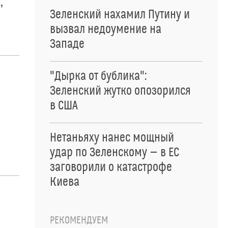
,
Зеленский нахамил Путину и
вызвал недоумение на
Западе
"Дырка от бублика":
Зеленский жутко опозорился
в США
Нетаньяху нанес мощный
удар по Зеленскому — в ЕС
заговорили о катастрофе
Киева
РЕКОМЕНДУЕМ