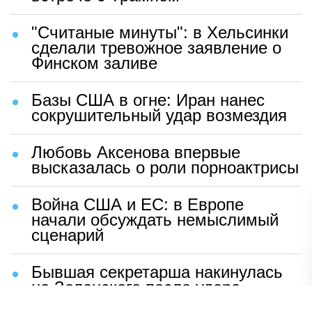
"Считаные минуты": в Хельсинки
сделали тревожное заявление о
Финском заливе
Базы США в огне: Иран нанес
сокрушительный удар возмездия
Любовь Аксенова впервые
высказалась о роли порноактрисы
Война США и ЕС: в Европе
начали обсуждать немыслимый
сценарий
Бывшая секретарша накинулась
на Зеленского после удара
возмездия ВС РФ