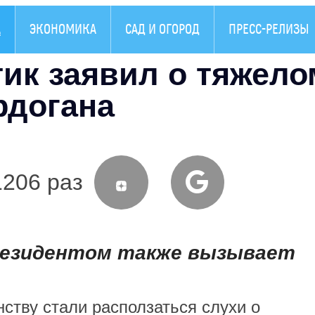
А
ЭКОНОМИКА
САД И ОГОРОД
ПРЕСС-РЕЛИЗЫ
ик заявил о тяжело
рдогана
1206 раз
президентом также вызывает
тву стали расползаться слухи о