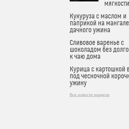
мягкост
Кукуруза с маслом и
паприкой на мангале
дачного ужина
Сливовое варенье с
шоколадом без долго
к чаю дома
Курица с картошкой 
под чесночной короч
ужину
Все новости раздела