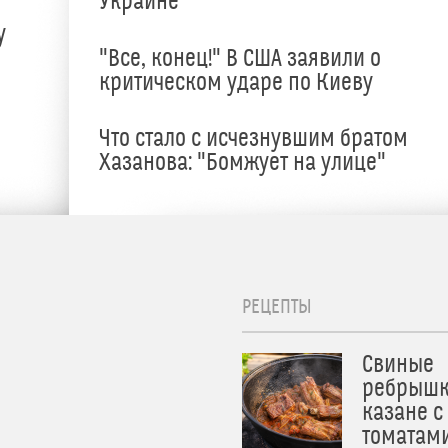
Украине
у
"Все, конец!" В США заявили о
критическом ударе по Киеву
Что стало с исчезнувшим братом
Хазанова: "Бомжует на улице"
РЕЦЕПТЫ
Свиные
ребрышк
казане с
томатам