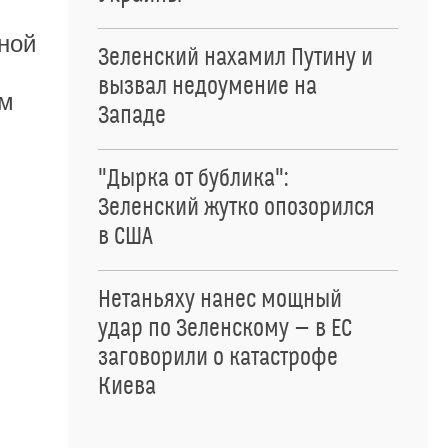
ной
Зеленский нахамил Путину и
вызвал недоумение на
-м
Западе
"Дырка от бублика":
Зеленский жутко опозорился
в США
Нетаньяху нанес мощный
удар по Зеленскому — в ЕС
заговорили о катастрофе
Киева