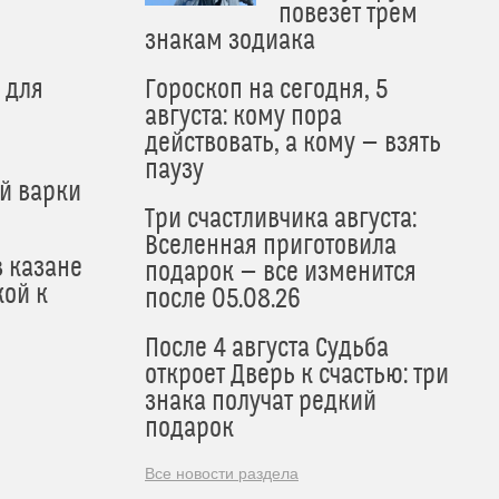
и
повезет трем
знакам зодиака
 для
Гороскоп на сегодня, 5
августа: кому пора
действовать, а кому — взять
паузу
й варки
Три счастливчика августа:
Вселенная приготовила
в казане
подарок — все изменится
кой к
после 05.08.26
После 4 августа Судьба
откроет Дверь к счастью: три
знака получат редкий
подарок
Все новости раздела