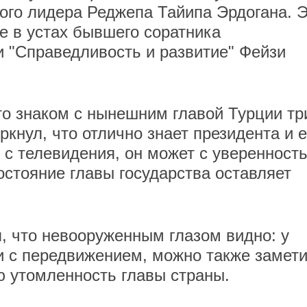
ого лидера Реджепа Тайипа Эрдогана. 
 в устах бывшего соратника
 "Справедливость и развитие" Фейзи
то знаком с нынешним главой Турции тр
кнул, что отлично знает президента и е
 с телевидения, он может с уверенност
состояние главы государства оставляет
, что невооруженным глазом видно: у
и с передвижением, можно также замет
 утомленность главы страны.