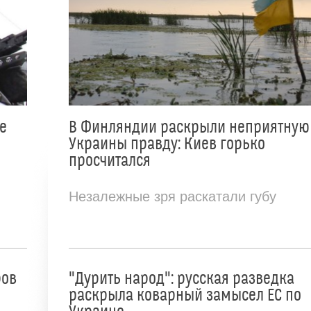
е
В Финляндии раскрыли неприятную
Украины правду: Киев горько
просчитался
Незалежные зря раскатали губу
ров
"Дурить народ": русская разведка
раскрыла коварный замысел ЕС по