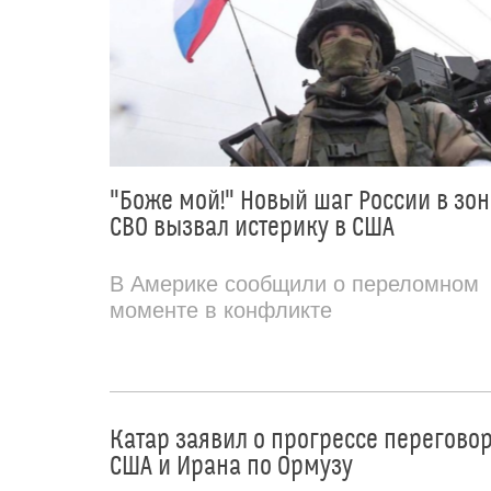
"Боже мой!" Новый шаг России в зон
СВО вызвал истерику в США
В Америке сообщили о переломном
моменте в конфликте
Катар заявил о прогрессе перегово
США и Ирана по Ормузу