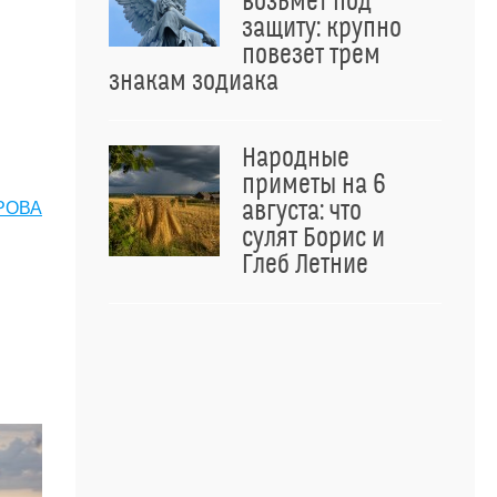
возьмет под
защиту: крупно
повезет трем
знакам зодиака
Народные
приметы на 6
августа: что
РОВА
сулят Борис и
Глеб Летние