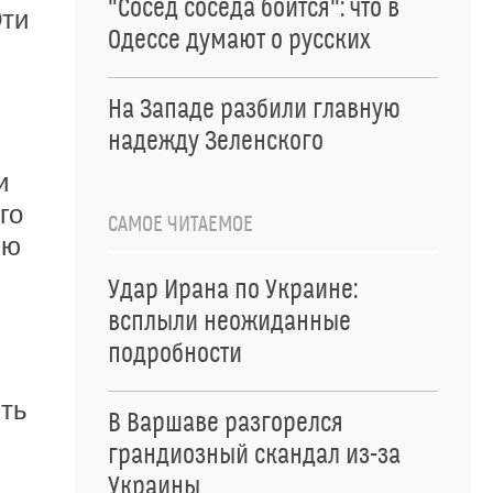
"Сосед соседа боится": что в
Эти
Одессе думают о русских
На Западе разбили главную
надежду Зеленского
и
го
САМОЕ ЧИТАЕМОЕ
ью
Удар Ирана по Украине:
всплыли неожиданные
подробности
ить
В Варшаве разгорелся
грандиозный скандал из-за
Украины