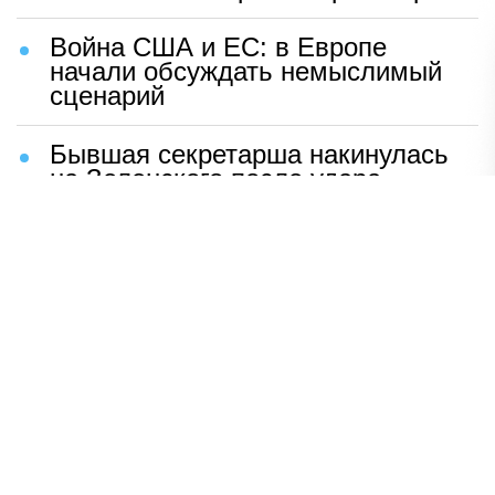
Война США и ЕС: в Европе
начали обсуждать немыслимый
сценарий
Бывшая секретарша накинулась
на Зеленского после удара
возмездия ВС РФ
В Москве назвали ключевой
фактор завершения СВО
Мерц жаждет войны с Россией:
раскрыто — зачем
Иран разгромил логово
американцев