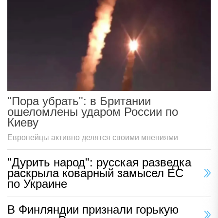
"Пора убрать": в Британии
ошеломлены ударом России по
Киеву
Европейцы активно делятся своими мнениями
"Дурить народ": русская разведка
раскрыла коварный замысел ЕС
по Украине
В Финляндии признали горькую