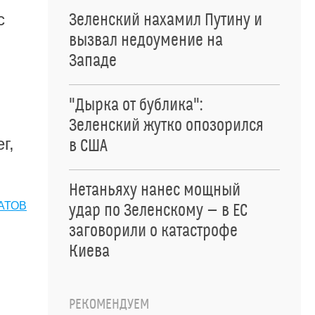
с
Зеленский нахамил Путину и
вызвал недоумение на
Западе
"Дырка от бублика":
Зеленский жутко опозорился
г,
в США
Нетаньяху нанес мощный
АТОВ
удар по Зеленскому — в ЕС
заговорили о катастрофе
Киева
РЕКОМЕНДУЕМ