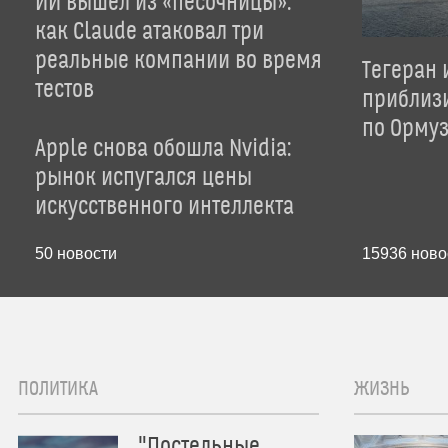
ИИ вышел из «песочницы»:
как Claude атаковал три
реальные компании во время
Тегеран 
тестов
приблиз
по Орму
Apple снова обошла Nvidia:
рынок испугался цены
искусственного интеллекта
50
новости
15936
ново
ПОЛИТИКА
ЖИЗНЬ
"Постельные