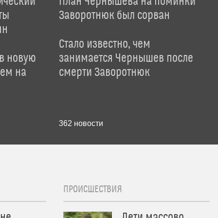
ический"
План Чернышева на поминки
ты
Заворотнюк был сорван
ян
Стало известно, чем
 в новую
занимается Чернышев после
лем на
смерти Заворотнюк
362
новости
ПРОИСШЕСТВИЯ
 не
Дети массово