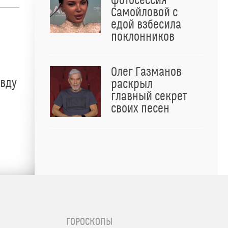
фотосессия
Самойловой с
едой взбесила
поклонников
Олег Газманов
авду
раскрыл
главный секрет
своих песен
ГОРОСКОПЫ