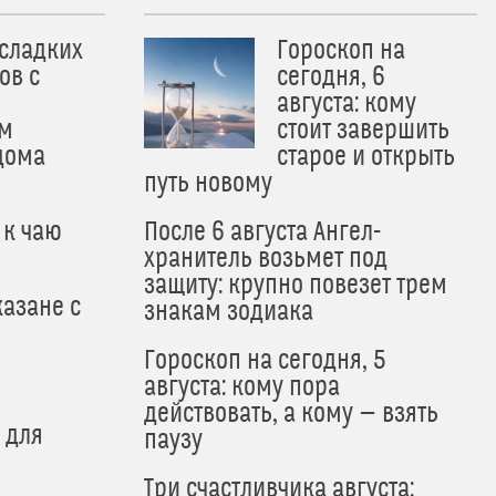
 сладких
Гороскоп на
ов с
сегодня, 6
августа: кому
м
стоит завершить
дома
старое и открыть
путь новому
 к чаю
После 6 августа Ангел-
хранитель возьмет под
защиту: крупно повезет трем
азане с
знакам зодиака
Гороскоп на сегодня, 5
августа: кому пора
действовать, а кому — взять
 для
паузу
Три счастливчика августа: