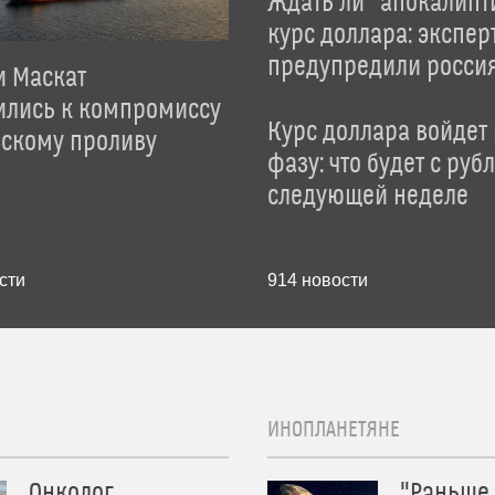
Ждать ли "апокалипт
курс доллара: экспер
предупредили росси
и Маскат
ились к компромиссу
Курс доллара войдет
зскому проливу
фазу: что будет с руб
следующей неделе
сти
914
новости
ИНОПЛАНЕТЯНЕ
Онколог
"Раньше