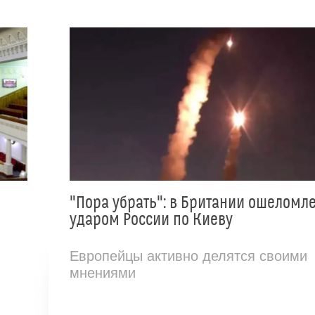
"Пора убрать": в Британии ошеломл
ударом России по Киеву
Европейцы активно делятся своими
мнениями