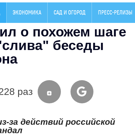
А
ЭКОНОМИКА
САД И ОГОРОД
ПРЕСС-РЕЛИЗЫ
ил о похожем шаге
"слива" беседы
она
228 раз
из-за действий российской
андал