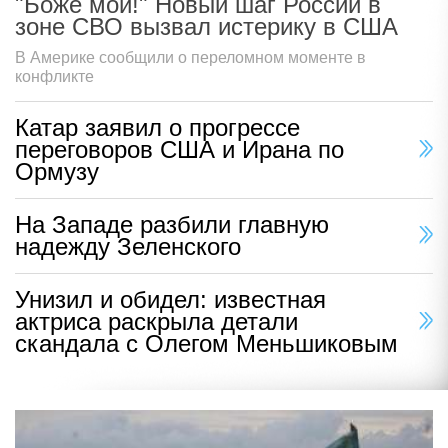
"Боже мой!" Новый шаг России в
зоне СВО вызвал истерику в США
В Америке сообщили о переломном моменте в
конфликте
Катар заявил о прогрессе
переговоров США и Ирана по
Ормузу
На Западе разбили главную
надежду Зеленского
Унизил и обидел: известная
актриса раскрыла детали
скандала с Олегом Меньшиковым