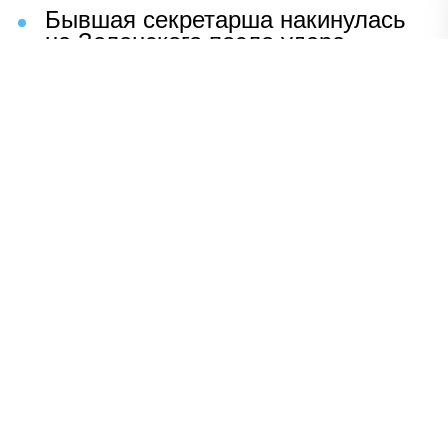
Бывшая секретарша накинулась
на Зеленского после удара
возмездия ВС РФ
В Москве назвали ключевой
фактор завершения СВО
Мерц жаждет войны с Россией:
раскрыто — зачем
Иран разгромил логово
американцев
НАВЕРХ
ПОЛНАЯ ВЕРСИЯ
Политика
Шоу-бизнес
Сад и огород
Экономика
Пресс-релизы