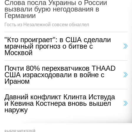
Слова посла Украины о России
вызвали бурю негодования в
Германии
Гость из Незалежной совсем обнаглел
"Кто проиграет": в США сделали
мрачный прогноз о битве с
Москвой
Почти 80% перехватчиков THAAD
США израсходовали в войне с
Ираном
Давний конфликт Клинта Иствуда
и Кевина Костнера вновь вышел
наружу
ВЫБОР ЧИТАТЕЛЕЙ