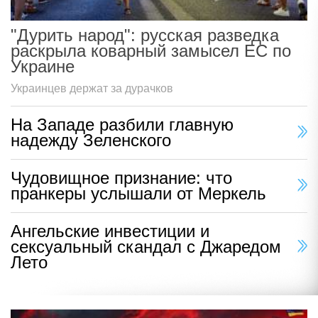
"Дурить народ": русская разведка
раскрыла коварный замысел ЕС по
Украине
Украинцев держат за дурачков
На Западе разбили главную
надежду Зеленского
Чудовищное признание: что
пранкеры услышали от Меркель
Ангельские инвестиции и
сексуальный скандал с Джаредом
Лето