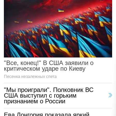
"Все, конец!" В США заявили о
критическом ударе по Киеву
Песенка незалежных спета
"Мы проиграли". Полковник ВС
США выступил с горьким
признанием о России
Ева Лонгория показала яркий