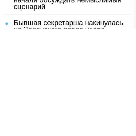
сценарий
Бывшая секретарша накинулась
на Зеленского после удара
возмездия ВС РФ
В Москве назвали ключевой
фактор завершения СВО
Мерц жаждет войны с Россией:
раскрыто — зачем
Иран разгромил логово
американцев
НАВЕРХ
ПОЛНАЯ ВЕРСИЯ
Политика
Шоу-бизнес