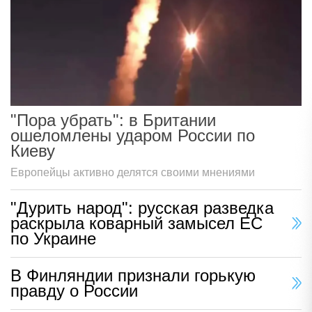
"Пора убрать": в Британии
ошеломлены ударом России по
Киеву
Европейцы активно делятся своими мнениями
"Дурить народ": русская разведка
раскрыла коварный замысел ЕС
по Украине
В Финляндии признали горькую
правду о России