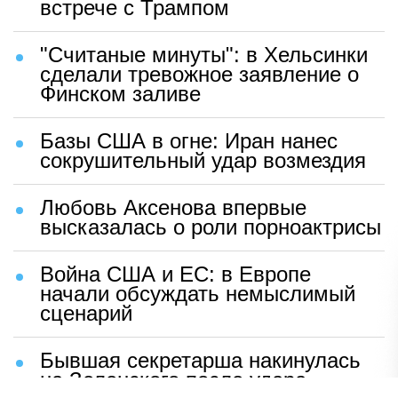
встрече с Трампом
"Считаные минуты": в Хельсинки
сделали тревожное заявление о
Финском заливе
Базы США в огне: Иран нанес
сокрушительный удар возмездия
Любовь Аксенова впервые
высказалась о роли порноактрисы
Война США и ЕС: в Европе
начали обсуждать немыслимый
сценарий
Бывшая секретарша накинулась
на Зеленского после удара