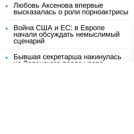
Любовь Аксенова впервые
высказалась о роли порноактрисы
Война США и ЕС: в Европе
начали обсуждать немыслимый
сценарий
Бывшая секретарша накинулась
на Зеленского после удара
возмездия ВС РФ
В Москве назвали ключевой
фактор завершения СВО
Мерц жаждет войны с Россией:
раскрыто — зачем
Иран разгромил логово