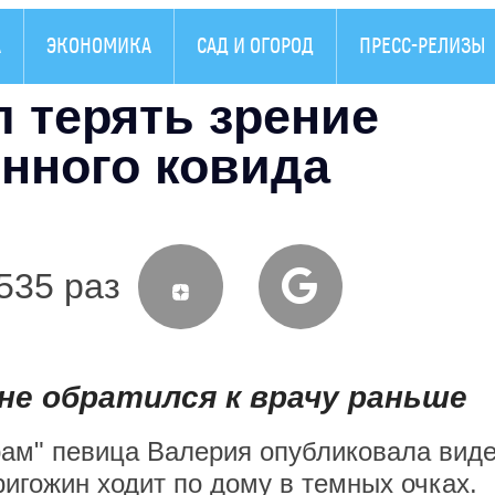
А
ЭКОНОМИКА
САД И ОГОРОД
ПРЕСС-РЕЛИЗЫ
 терять зрение
енного ковида
535 раз
не обратился к врачу раньше
рам" певица Валерия опубликовала виде
игожин ходит по дому в темных очках.