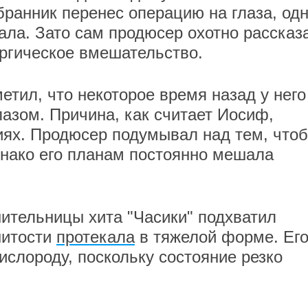
бранник перенес операцию на глаза, од
ала. Зато сам продюсер охотно рассказ
ргическое вмешательство.
етил, что некоторое время назад у него
азом. Причина, как считает Иосиф,
иях. Продюсер подумывал над тем, что
днако его планам постоянно мешала
нительницы хита "Часики" подхватил
нитости
протекала
в тяжелой форме. Ег
ислороду, поскольку состояние резко