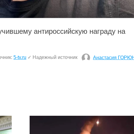
учившему антироссийскую награду на
очник:
5-tv.ru
✓ Надежный источник
Анастасия ГОРЮ