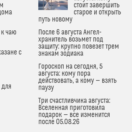
м
стоит завершить
дома
старое и открыть
путь новому
 к чаю
После 6 августа Ангел-
хранитель возьмет под
защиту: крупно повезет трем
азане с
знакам зодиака
Гороскоп на сегодня, 5
августа: кому пора
действовать, а кому — взять
 для
паузу
Три счастливчика августа:
Вселенная приготовила
подарок — все изменится
после 05.08.26