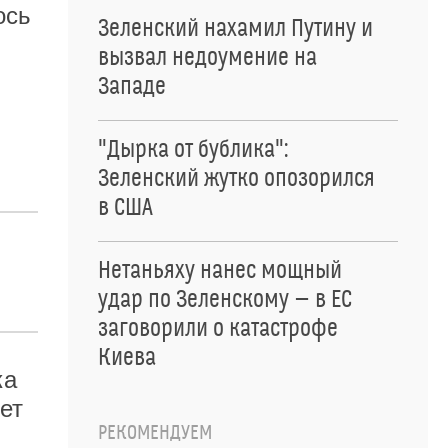
ось
Зеленский нахамил Путину и
вызвал недоумение на
Западе
"Дырка от бублика":
Зеленский жутко опозорился
в США
Нетаньяху нанес мощный
удар по Зеленскому — в ЕС
заговорили о катастрофе
Киева
ка
ет
РЕКОМЕНДУЕМ