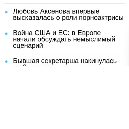
Любовь Аксенова впервые
высказалась о роли порноактрисы
Война США и ЕС: в Европе
начали обсуждать немыслимый
сценарий
Бывшая секретарша накинулась
на Зеленского после удара
возмездия ВС РФ
В Москве назвали ключевой
фактор завершения СВО
Мерц жаждет войны с Россией:
раскрыто — зачем