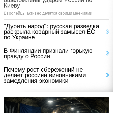
Киеву
Европейцы активно делятся своими мнениями
"Дурить народ": русская разведка
раскрыла коварный замысел ЕС
по Украине
В Финляндии признали горькую
правду о России
Почему рост сбережений не
делает россиян виновниками
замедления экономики