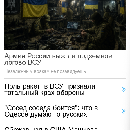
Армия России выжгла подземное
логово ВСУ
Незалежным воякам не позавидуешь
Ноль ракет: в ВСУ признали
тотальный крах обороны
"Сосед соседа боится": что в
Одессе думают о русских
Сбежавшая в США Машкова