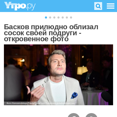
Басков прилюдно облизал
сосок своей подруги -
откровенное фото
Фото: Komsomolskaya Pravda/Global Look Press/www.globallookpress.com