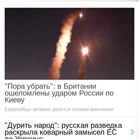
"Пора убрать": в Британии
ошеломлены ударом России по
Киеву
Европейцы активно делятся своими мнениями
"Дурить народ": русская разведка
раскрыла коварный замысел ЕС
по Украине