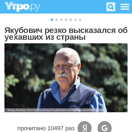
Якубович резко высказался об
уехавших из страны
Леонид Якубович. Фото: Komsomolskaya Pravda/Global Look Press/www.globallookpress.com
прочитано 10497 раз