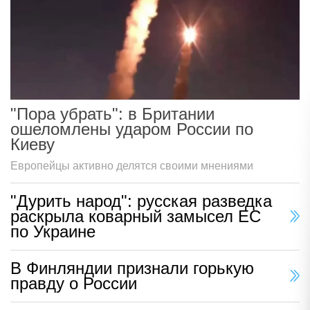
"Пора убрать": в Британии
ошеломлены ударом России по
Киеву
Европейцы активно делятся своими мнениями
"Дурить народ": русская разведка
раскрыла коварный замысел ЕС
по Украине
В Финляндии признали горькую
правду о России