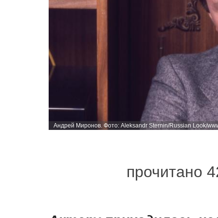
Андрей Миронов. Фото: Aleksandr Sternin/Russian Look/www
прочитано 4