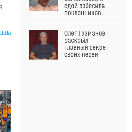
едой взбесила
я
поклонников
Олег Газманов
ГЕЕВА
раскрыл
главный секрет
своих песен