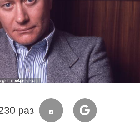
.globallookpress.com
230 раз