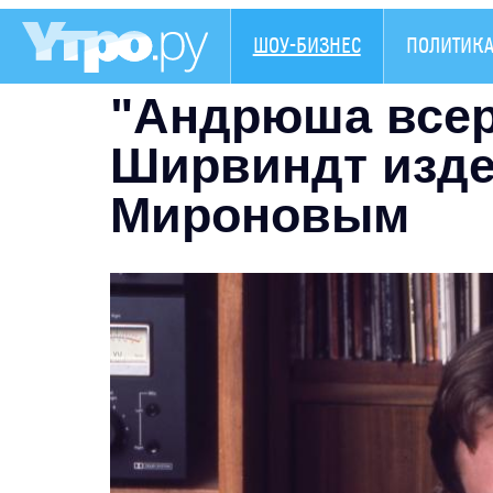
ШОУ-БИЗНЕС
ПОЛИТИК
"Андрюша всерь
Ширвиндт изде
Мироновым