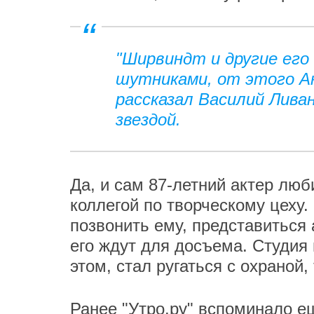
"Ширвиндт и другие ег
шутниками, от этого Ан
рассказал Василий Лива
звездой.
Да, и сам 87-летний актер лю
коллегой по творческому цеху.
позвонить ему, представиться 
его ждут для досъема. Студия в
этом, стал ругаться с охраной,
Ранее "Утро.ру"
вспоминало
ещ