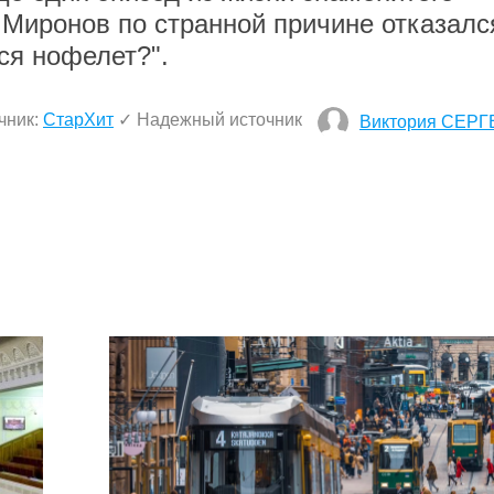
й Миронов по странной причине отказалс
тся нофелет?".
чник:
СтарХит
✓ Надежный источник
Виктория СЕР