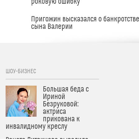
роковую ошибку
Пригожин высказался о банкротств
сына Валерии
ШОУ-БИЗНЕС
Большая беда с
Ириной
Безруковой:
актриса
прикована к
инвалидному креслу