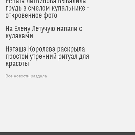
Рената Литвинова вывалила
грудь в смелом купальнике –
откровенное фото
На Елену Летучую напали с
кулаками
Наташа Королева раскрыла
простой утренний ритуал для
красоты
Все новости раздела