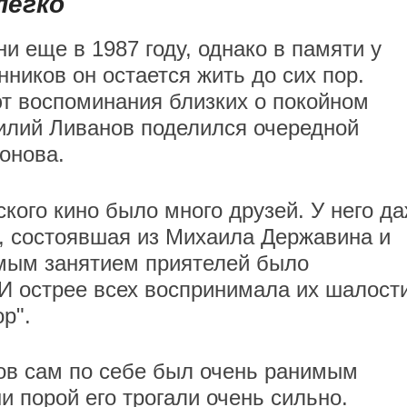
легко
 еще в 1987 году, однако в памяти у
нников он остается жить до сих пор.
т воспоминания близких о покойном
силий Ливанов поделился очередной
ронова.
ского кино было много друзей. У него д
, состоявшая из Михаила Державина и
мым занятием приятелей было
 И острее всех воспринимала их шалост
ор".
ов сам по себе был очень ранимым
и порой его трогали очень сильно.