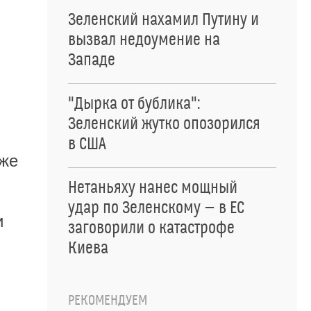
Зеленский нахамил Путину и
вызвал недоумение на
Западе
"Дырка от бублика":
Зеленский жутко опозорился
в США
аже
Нетаньяху нанес мощный
удар по Зеленскому — в ЕС
и
заговорили о катастрофе
Киева
РЕКОМЕНДУЕМ