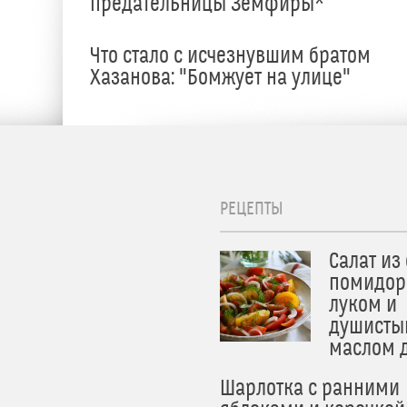
предательницы Земфиры*
е
Что стало с исчезнувшим братом
Хазанова: "Бомжует на улице"
РЕЦЕПТЫ
Салат из
помидор
луком и
душисты
маслом 
Шарлотка с ранними