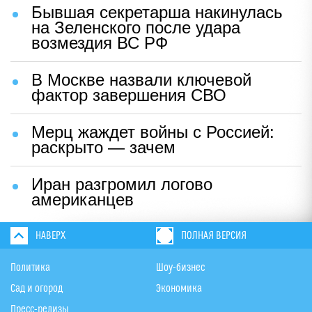
Бывшая секретарша накинулась
на Зеленского после удара
возмездия ВС РФ
В Москве назвали ключевой
фактор завершения СВО
Мерц жаждет войны с Россией:
раскрыто — зачем
Иран разгромил логово
американцев
НАВЕРХ
ПОЛНАЯ ВЕРСИЯ
Политика
Шоу-бизнес
Сад и огород
Экономика
Пресс-релизы