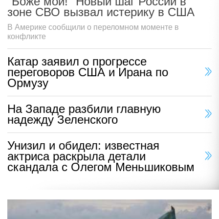
"Боже мой!" Новый шаг России в
зоне СВО вызвал истерику в США
В Америке сообщили о переломном моменте в
конфликте
Катар заявил о прогрессе
переговоров США и Ирана по
Ормузу
На Западе разбили главную
надежду Зеленского
Унизил и обидел: известная
актриса раскрыла детали
скандала с Олегом Меньшиковым