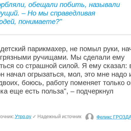
корбляли, обещали побить, называли
дущий. – Но мы справедливая
юдей, понимаете?"
 детский парикмахер, не помыл руки, на
а грязными ручищами. Мы сделали ему
ться со страшной силой. Я ему сказал:
он начал огрызаться, мол, это мне надо 
двоих, боюсь, работу поменяет только о
ока еще есть польза", – подчеркнул
очник:
Утро.ру
✓ Надежный источник
Феликс ГРОЗД