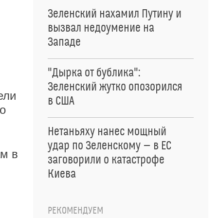
Зеленский нахамил Путину и
вызвал недоумение на
Западе
"Дырка от бублика":
Зеленский жутко опозорился
ели
в США
го
Нетаньяху нанес мощный
удар по Зеленскому — в ЕС
ам в
заговорили о катастрофе
Киева
РЕКОМЕНДУЕМ