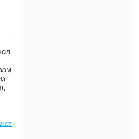
чал
 вам
из
н,
АНОВ