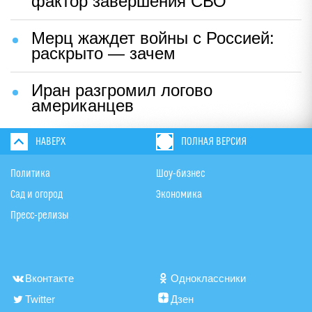
фактор завершения СВО
Мерц жаждет войны с Россией:
раскрыто — зачем
Иран разгромил логово
американцев
НАВЕРХ
ПОЛНАЯ ВЕРСИЯ
Политика
Шоу-бизнес
Сад и огород
Экономика
Пресс-релизы
Вконтакте
Одноклассники
Twitter
Дзен