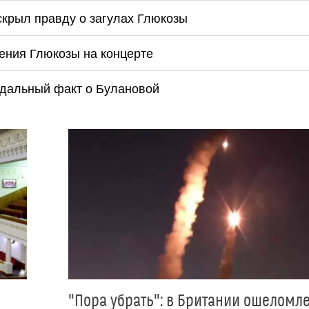
скрыл правду о загулах Глюкозы
ения Глюкозы на концерте
ндальный факт о Булановой
"Пора убрать": в Британии ошеломл