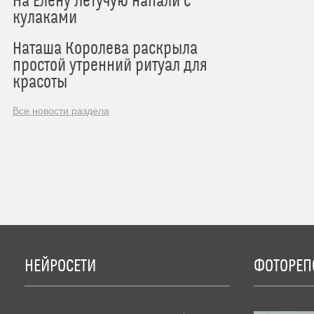
На Елену Летучую напали с
кулаками
Наташа Королева раскрыла
простой утренний ритуал для
красоты
Все новости раздела
НЕЙРОСЕТИ
ФОТОРЕП