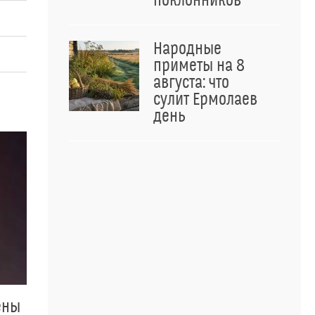
поклонников
Народные
приметы на 8
августа: что
сулит Ермолаев
день
ены