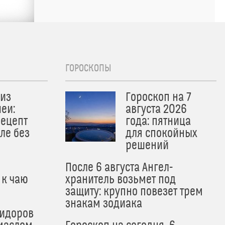
ГОРОСКОПЫ
из
Гороскоп на 7
еи:
августа 2026
рецепт
года: пятница
ле без
для спокойных
решений
После 6 августа Ангел-
 к чаю
хранитель возьмет под
защиту: крупно повезет трем
знакам зодиака
мидоров