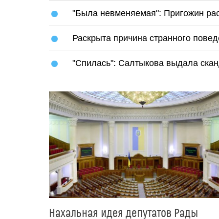
"Была невменяемая": Пригожин ра
Раскрыта причина странного повед
"Спилась": Салтыкова выдала ска
Нахальная идея депутатов Рады