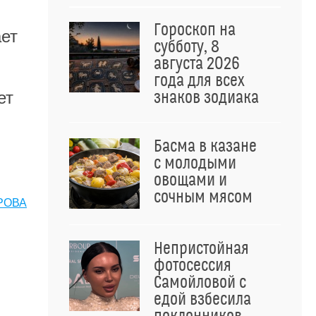
Гороскоп на
ает
субботу, 8
августа 2026
года для всех
ет
знаков зодиака
Басма в казане
с молодыми
овощами и
сочным мясом
РОВА
Непристойная
фотосессия
Самойловой с
едой взбесила