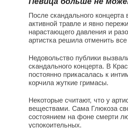
Певица больше не мож
После скандального концерта 
активной травле и явно переж
нарастающего давления и раз
артистка решила отменить все 
Недовольство публики вызвал
скандального концерта. В Крас
постоянно прикасалась к инти
корчила жуткие гримасы.
Некоторые считают, что у арт
веществами. Сама Глюкоза св
состоянием на фоне смерти л
успокоительных.