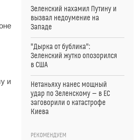
Зеленский нахамил Путину и
вызвал недоумение на
оне
Западе
"Дырка от бублика":
Зеленский жутко опозорился
в США
у и
Нетаньяху нанес мощный
удар по Зеленскому — в ЕС
заговорили о катастрофе
Киева
РЕКОМЕНДУЕМ