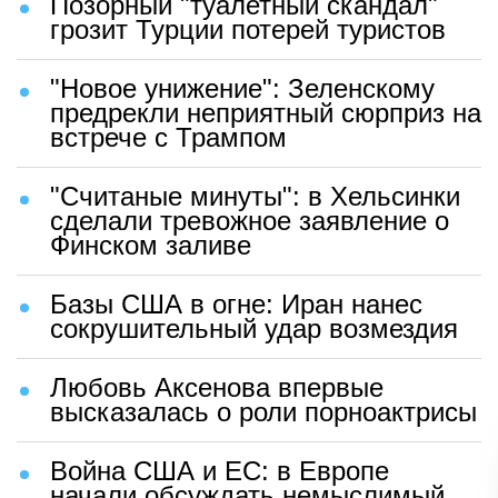
Позорный "туалетный скандал"
грозит Турции потерей туристов
"Новое унижение": Зеленскому
предрекли неприятный сюрприз на
встрече с Трампом
"Считаные минуты": в Хельсинки
сделали тревожное заявление о
Финском заливе
Базы США в огне: Иран нанес
сокрушительный удар возмездия
Любовь Аксенова впервые
высказалась о роли порноактрисы
Война США и ЕС: в Европе
начали обсуждать немыслимый