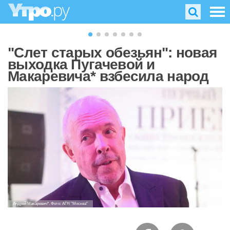
"Слет старых обезьян": новая
выходка Пугачевой и
Макаревича* взбесила народ
Андрей Макаревич*. Фото: АГН "Москва"