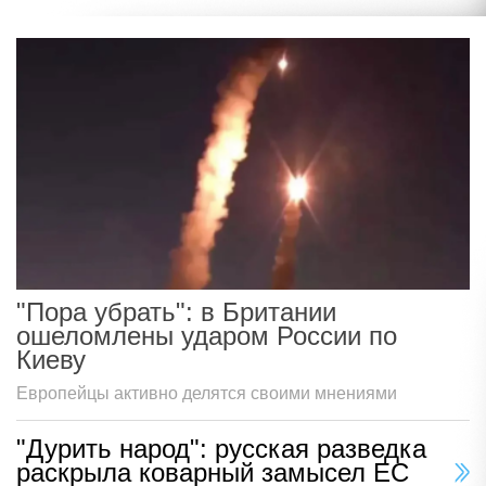
"Пора убрать": в Британии
ошеломлены ударом России по
Киеву
Европейцы активно делятся своими мнениями
"Дурить народ": русская разведка
раскрыла коварный замысел ЕС