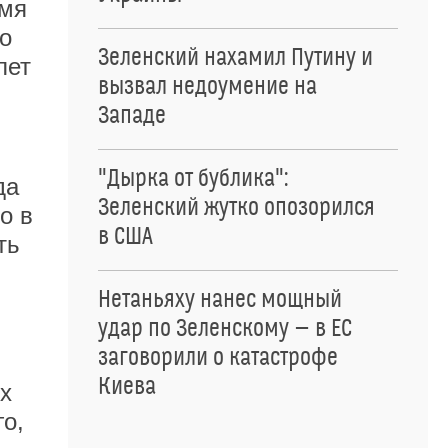
емя
о
Зеленский нахамил Путину и
лет
вызвал недоумение на
Западе
"Дырка от бублика":
да
Зеленский жутко опозорился
о в
в США
ть
Нетаньяху нанес мощный
удар по Зеленскому — в ЕС
заговорили о катастрофе
.
Киева
х
о,