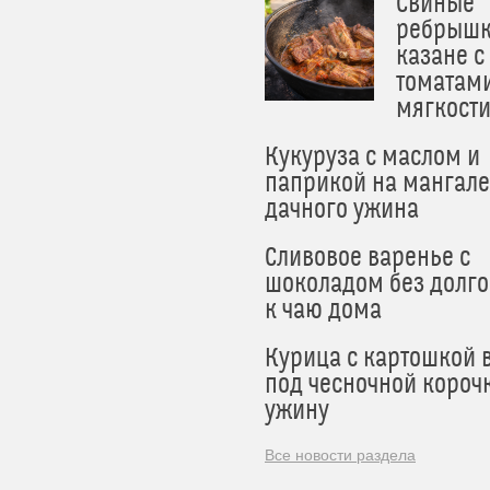
Свиные
ребрышк
казане с
томатам
мягкост
Кукуруза с маслом и
паприкой на мангале
дачного ужина
Сливовое варенье с
шоколадом без долго
к чаю дома
Курица с картошкой 
под чесночной короч
ужину
Все новости раздела