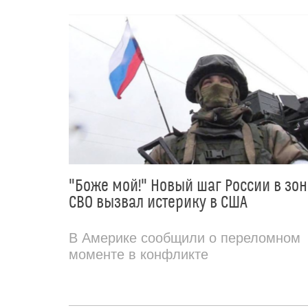
"Боже мой!" Новый шаг России в зон
СВО вызвал истерику в США
В Америке сообщили о переломном
моменте в конфликте