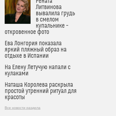
Рената
Литвинова
вывалила грудь
в смелом
купальнике –
откровенное фото
Ева Лонгория показала
яркий пляжный образ на
отдыхе в Испании
На Елену Летучую напали с
кулаками
Наташа Королева раскрыла
простой утренний ритуал для
красоты
Все новости раздела