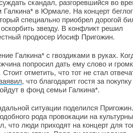
суждать скандал, разгоревшийся во вр
 Галкина* в Юрмале. На концерт беглог
торый специально приобрел дорогой би
 оскорбить звезду. В конфликт решил
вестный продюсер Иосиф Пригожин.
ие Галкина* с гвоздиками в руках. Ког
ужчина попросил дать ему слово и громк
Стоит отметить, что тот не стал отвеча
заявил
, что благодарит гостя за покупку
пойдут в фонд семьи Галкина*.
ндальной ситуации поделился Пригожин
подобного рода провокации на культурны
, что люди приходят на концерт для тог