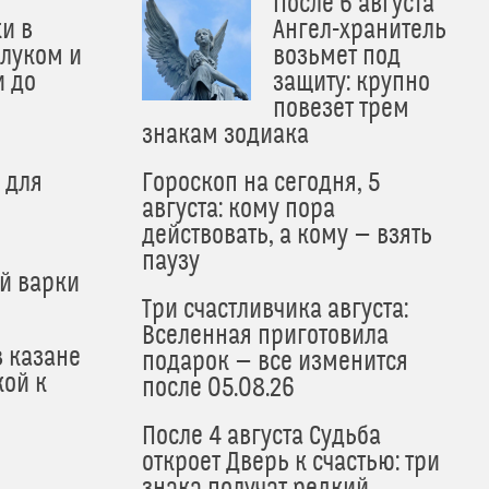
После 6 августа
и в
Ангел-хранитель
 луком и
возьмет под
и до
защиту: крупно
и
повезет трем
знакам зодиака
 для
Гороскоп на сегодня, 5
августа: кому пора
действовать, а кому — взять
паузу
й варки
Три счастливчика августа:
Вселенная приготовила
в казане
подарок — все изменится
кой к
после 05.08.26
После 4 августа Судьба
откроет Дверь к счастью: три