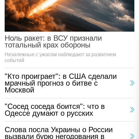
Ноль ракет: в ВСУ признали
тотальный крах обороны
Незалежные с ужасом наблюдают за развитием
событий
"Кто проиграет": в США сделали
мрачный прогноз о битве с
Москвой
"Сосед соседа боится": что в
Одессе думают о русских
Слова посла Украины о России
вызвали бурю негодования в