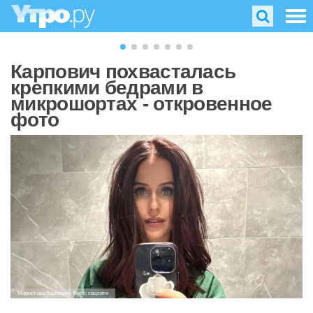
Карпович похвасталась
крепкими бедрами в
микрошортах - откровенное
фото
Мирослава Карпович. Фото: соцсети