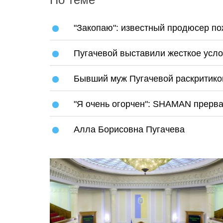
"Закопаю": известный продюсер по
Пугачевой выставили жесткое усл
Бывший муж Пугачевой раскритико
"Я очень огорчен": SHAMAN прерв
Алла Борисовна Пугачева