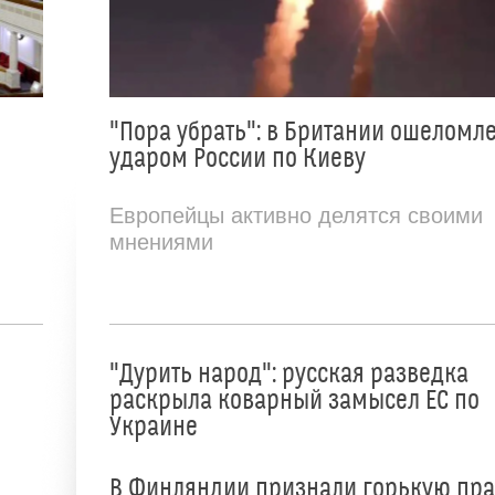
"Пора убрать": в Британии ошеломл
ударом России по Киеву
Европейцы активно делятся своими
мнениями
"Дурить народ": русская разведка
раскрыла коварный замысел ЕС по
Украине
В Финляндии признали горькую пр