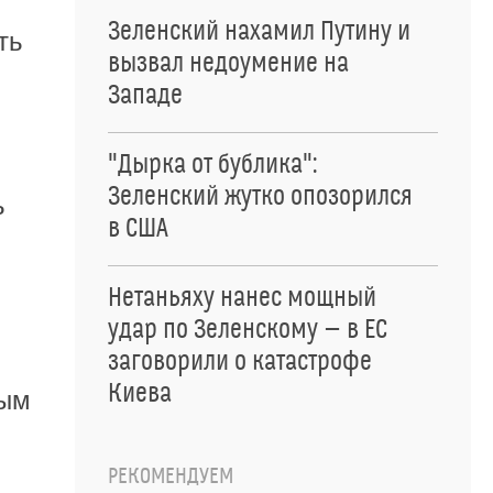
Зеленский нахамил Путину и
ть
вызвал недоумение на
Западе
"Дырка от бублика":
Зеленский жутко опозорился
ь
в США
Нетаньяху нанес мощный
удар по Зеленскому — в ЕС
заговорили о катастрофе
Киева
ным
РЕКОМЕНДУЕМ