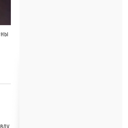
ены
авду