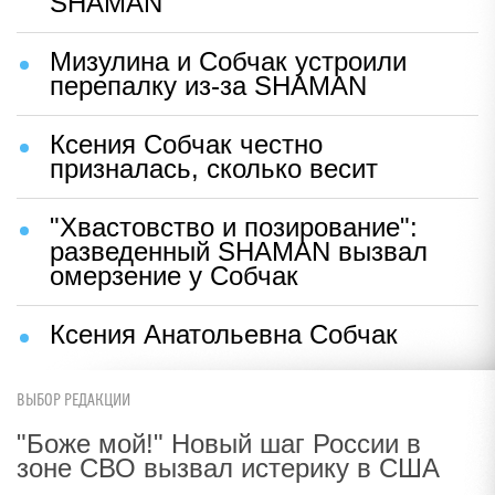
SHAMAN
Мизулина и Собчак устроили
перепалку из-за SHAMAN
Ксения Собчак честно
призналась, сколько весит
"Хвастовство и позирование":
разведенный SHAMAN вызвал
омерзение у Собчак
Ксения Анатольевна Собчак
ВЫБОР РЕДАКЦИИ
"Боже мой!" Новый шаг России в
зоне СВО вызвал истерику в США