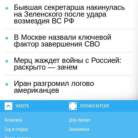
Бывшая секретарша накинулась
на Зеленского после удара
возмездия ВС РФ
В Москве назвали ключевой
фактор завершения СВО
Мерц жаждет войны с Россией:
раскрыто — зачем
Иран разгромил логово
американцев
НАВЕРХ
ПОЛНАЯ ВЕРСИЯ
Политика
Шоу-бизнес
Сад и огород
Экономика