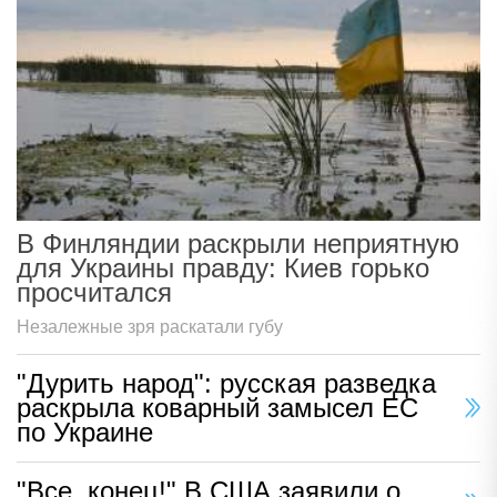
В Финляндии раскрыли неприятную
для Украины правду: Киев горько
просчитался
Незалежные зря раскатали губу
"Дурить народ": русская разведка
раскрыла коварный замысел ЕС
по Украине
"Все, конец!" В США заявили о