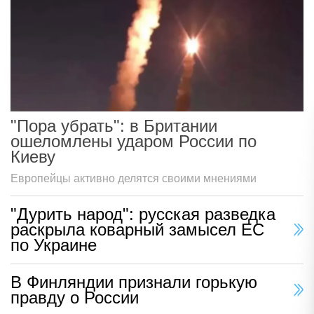
"Пора убрать": в Британии
ошеломлены ударом России по
Киеву
Европейцы активно делятся своими мнениями
"Дурить народ": русская разведка
раскрыла коварный замысел ЕС
по Украине
В Финляндии признали горькую
правду о России