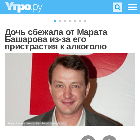
Дочь сбежала от Марата
Башарова из-за его
пристрастия к алкоголю
Марат Башаров. Фото: Mikhail Popov/wikimedia.org