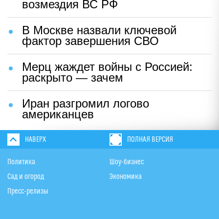
возмездия ВС РФ
В Москве назвали ключевой
фактор завершения СВО
Мерц жаждет войны с Россией:
раскрыто — зачем
Иран разгромил логово
американцев
НАВЕРХ
ПОЛНАЯ ВЕРСИЯ
Политика
Шоу-бизнес
Сад и огород
Экономика
Пресс-релизы