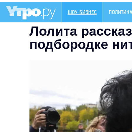
ШОУ-БИЗНЕС
ПОЛИТИК
Лолита расска
подбородке ни