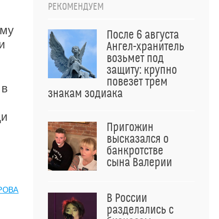
РЕКОМЕНДУЕМ
ему
После 6 августа
и
Ангел-хранитель
возьмет под
защиту: крупно
повезет трем
 в
знакам зодиака
ди
Пригожин
высказался о
банкротстве
сына Валерии
РОВА
В России
разделались с