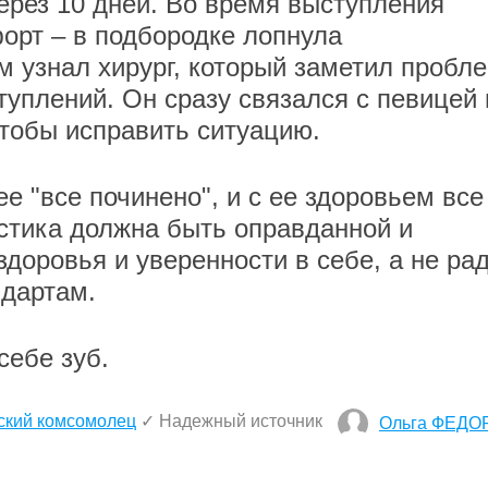
ерез 10 дней. Во время выступления
орт – в подбородке лопнула
 узнал хирург, который заметил пробл
туплений. Он сразу связался с певицей 
чтобы исправить ситуацию.
ее "все починено", и с ее здоровьем все
астика должна быть оправданной и
доровья и уверенности в себе, а не ра
ндартам.
себе зуб.
ский комсомолец
✓ Надежный источник
Ольга ФЕДО