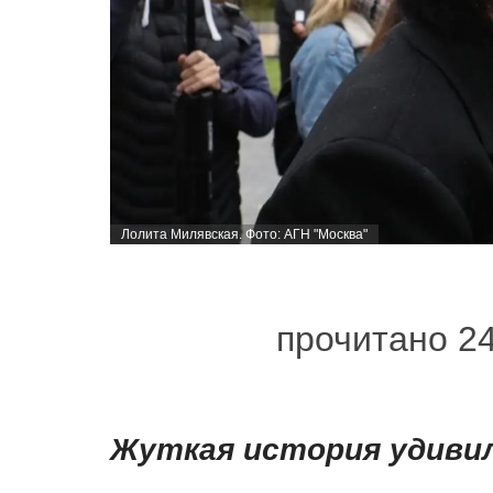
Лолита Милявская. Фото: АГН "Москва"
прочитано 2
Жуткая история удивил