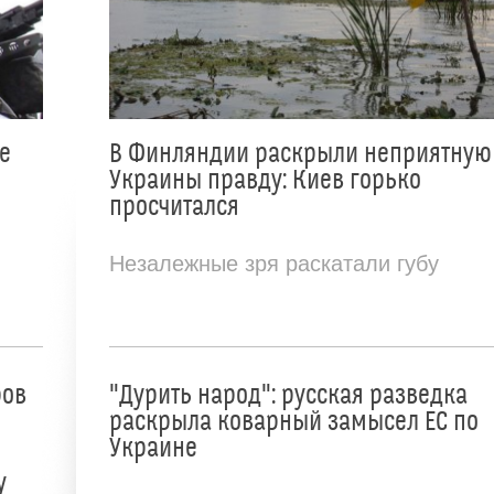
е
В Финляндии раскрыли неприятную
Украины правду: Киев горько
просчитался
Незалежные зря раскатали губу
ров
"Дурить народ": русская разведка
раскрыла коварный замысел ЕС по
Украине
у