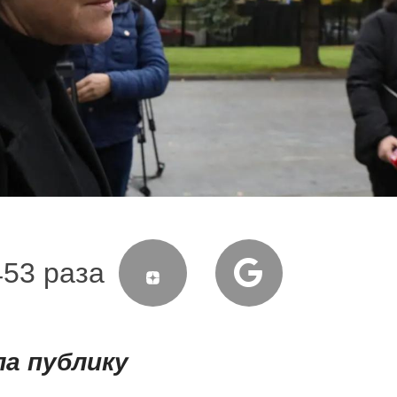
453 раза
а публику