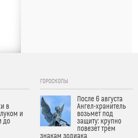
ГОРОСКОПЫ
После 6 августа
и в
Ангел-хранитель
 луком и
возьмет под
и до
защиту: крупно
и
повезет трем
знакам зодиака