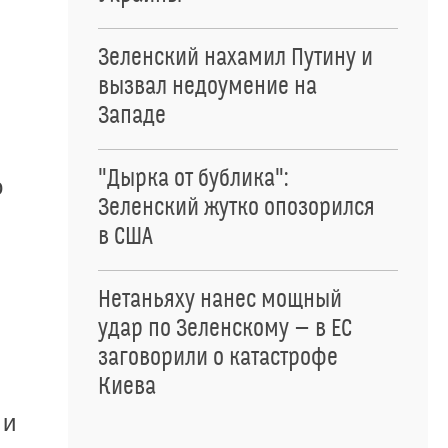
Зеленский нахамил Путину и
вызвал недоумение на
Западе
"Дырка от бублика":
о
Зеленский жутко опозорился
в США
Нетаньяху нанес мощный
удар по Зеленскому — в ЕС
заговорили о катастрофе
Киева
 и