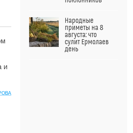
поклонников
Народные
приметы на 8
августа: что
ом
сулит Ермолаев
день
а и
РОВА