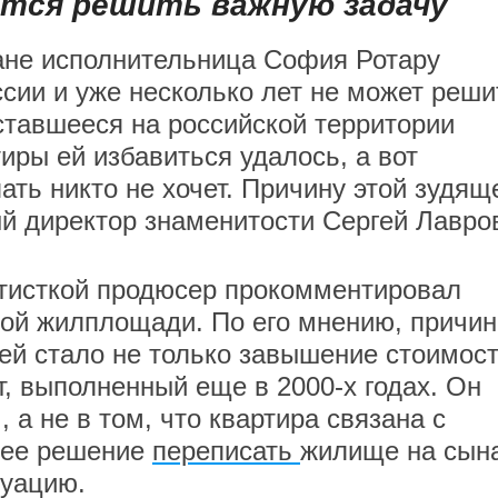
тся решить важную задачу
ане исполнительница София Ротару
ссии и уже несколько лет не может реши
ставшееся на российской территории
иры ей избавиться удалось, а вот
ть никто не хочет. Причину этой зудящ
й директор знаменитости Сергей Лавро
ртисткой продюсер прокомментировал
кой жилплощади. По его мнению, причи
лей стало не только завышение стоимос
т, выполненный еще в 2000-х годах. Он
 а не в том, что квартира связана с
внее решение
переписать
жилище на сын
туацию.