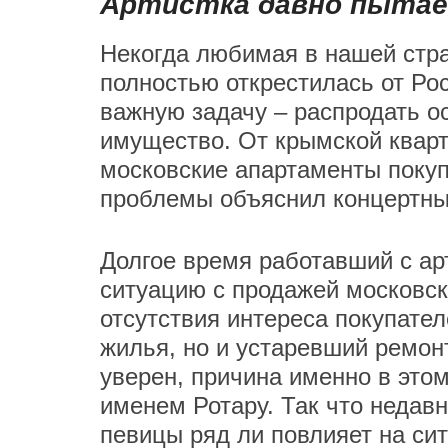
Артистка давно пытае
Некогда любимая в нашей стр
полностью открестилась от Ро
важную задачу – распродать о
имущество. От крымской кварт
московские апартаменты покупа
проблемы объяснил концертны
Долгое время работавший с а
ситуацию с продажей московс
отсутствия интереса покупате
жилья, но и устаревший ремон
уверен, причина именно в этом,
именем Ротару. Так что неда
певицы ряд ли повлияет на си