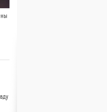
ены
авду