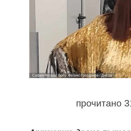
София Ротару. Фото: Феликс Грозданов / Дни.ру
прочитано 3