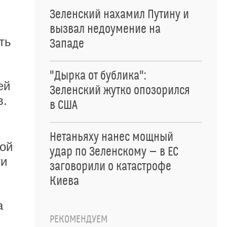
Зеленский нахамил Путину и
вызвал недоумение на
ть
Западе
"Дырка от бублика":
ей
Зеленский жутко опозорился
в.
в США
Нетаньяху нанес мощный
ной
удар по Зеленскому — в ЕС
ти
заговорили о катастрофе
Киева
а
РЕКОМЕНДУЕМ