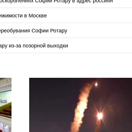
оскорблениях Софии Ротару в адрес россиян
ижимости в Москве
ереобувания Софии Ротару
ару из-за позорной выходки