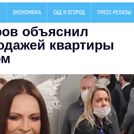
А
ЭКОНОМИКА
САД И ОГОРОД
ПРЕСС-РЕЛИЗЫ
ров объяснил
одажей квартиры
ом