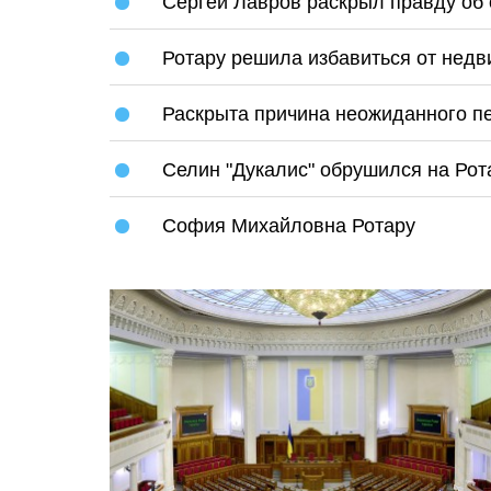
Сергей Лавров раскрыл правду об 
Ротару решила избавиться от недв
Раскрыта причина неожиданного п
Селин "Дукалис" обрушился на Рот
София Михайловна Ротару