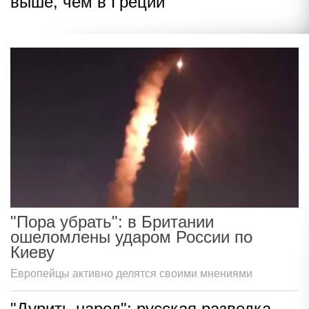
выше, чем в Греции
"Пора убрать": в Британии
ошеломлены ударом России по
Киеву
Европейцы активно делятся своими мнениями
"Дурить народ": русская разведка