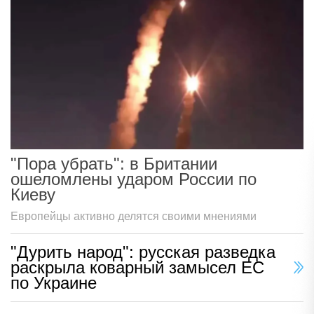
"Пора убрать": в Британии
ошеломлены ударом России по
Киеву
Европейцы активно делятся своими мнениями
"Дурить народ": русская разведка
раскрыла коварный замысел ЕС
по Украине