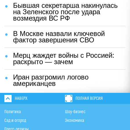
Бывшая секретарша накинулась
на Зеленского после удара
возмездия ВС РФ
В Москве назвали ключевой
фактор завершения СВО
Мерц жаждет войны с Россией:
раскрыто — зачем
Иран разгромил логово
американцев
НАВЕРХ
ПОЛНАЯ ВЕРСИЯ
Политика
Шоу-бизнес
Сад и огород
Экономика
Пресс-релизы