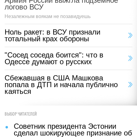
Армия России выжгла подземное
логово ВСУ
Незалежным воякам не позавидуешь
Ноль ракет: в ВСУ признали
тотальный крах обороны
"Сосед соседа боится": что в
Одессе думают о русских
Сбежавшая в США Машкова
попала в ДТП и начала публично
каяться
ВЫБОР ЧИТАТЕЛЕЙ
Советник президента Эстонии
сделал шокирующее признание об