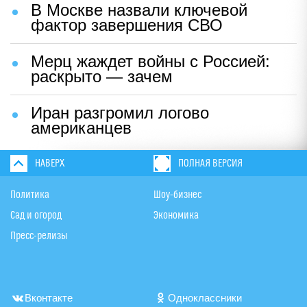
В Москве назвали ключевой
фактор завершения СВО
Мерц жаждет войны с Россией:
раскрыто — зачем
Иран разгромил логово
американцев
НАВЕРХ
ПОЛНАЯ ВЕРСИЯ
Политика
Шоу-бизнес
Сад и огород
Экономика
Пресс-релизы
Вконтакте
Одноклассники