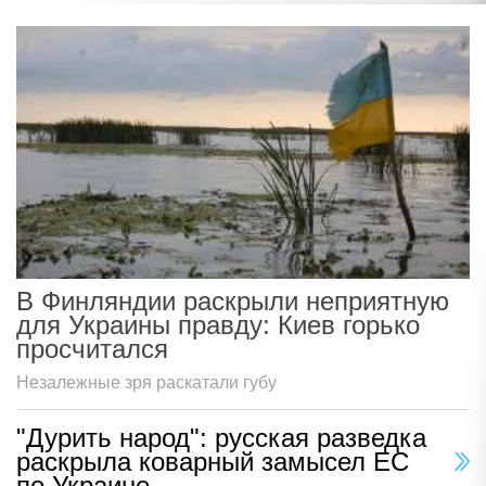
В Финляндии раскрыли неприятную
для Украины правду: Киев горько
просчитался
Незалежные зря раскатали губу
"Дурить народ": русская разведка
раскрыла коварный замысел ЕС
по Украине