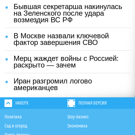
Бывшая секретарша накинулась
на Зеленского после удара
возмездия ВС РФ
В Москве назвали ключевой
фактор завершения СВО
Мерц жаждет войны с Россией:
раскрыто — зачем
Иран разгромил логово
американцев
НАВЕРХ
ПОЛНАЯ ВЕРСИЯ
Политика
Шоу-бизнес
Сад и огород
Экономика