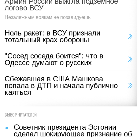
Армия России выжгла подземное
логово ВСУ
Незалежным воякам не позавидуешь
Ноль ракет: в ВСУ признали
тотальный крах обороны
"Сосед соседа боится": что в
Одессе думают о русских
Сбежавшая в США Машкова
попала в ДТП и начала публично
каяться
ВЫБОР ЧИТАТЕЛЕЙ
Советник президента Эстонии
сделал шокирующее признание об