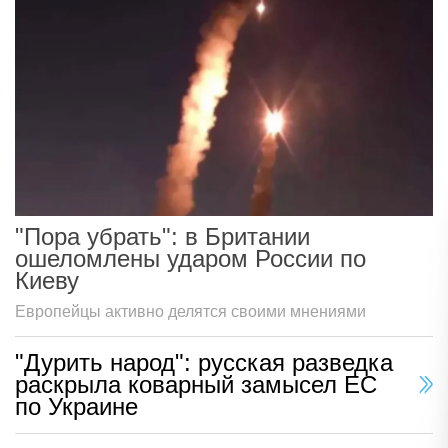
"Пора убрать": в Британии
ошеломлены ударом России по
Киеву
Европейцы активно делятся своими мнениями
"Дурить народ": русская разведка
раскрыла коварный замысел ЕС
по Украине