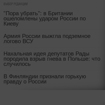
ВЫБОР РЕДАКЦИИ
"Пора убрать": в Британии
ПО ТЕМЕ
ошеломлены ударом России по
Киеву
Лолита Марковна Милявская
Армия России выжгла подземное
логово ВСУ
Нахальная идея депутатов Рады
породила взрыв гнева в Польше: что
случилось
В Финляндии признали горькую
правду о России