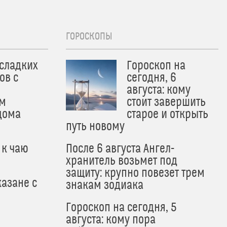
ГОРОСКОПЫ
 сладких
Гороскоп на
ов с
сегодня, 6
августа: кому
м
стоит завершить
дома
старое и открыть
путь новому
 к чаю
После 6 августа Ангел-
хранитель возьмет под
защиту: крупно повезет трем
азане с
знакам зодиака
Гороскоп на сегодня, 5
августа: кому пора