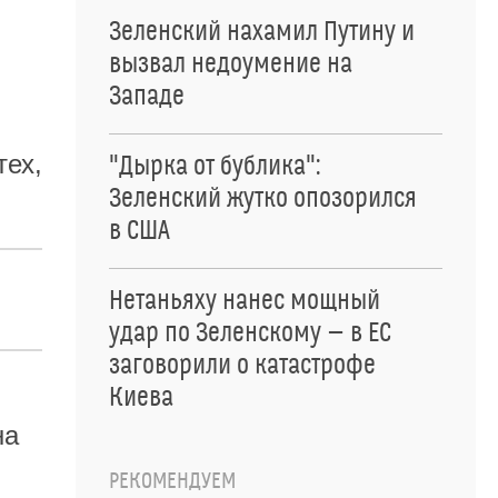
Зеленский нахамил Путину и
.
вызвал недоумение на
Западе
тех,
"Дырка от бублика":
Зеленский жутко опозорился
в США
Нетаньяху нанес мощный
удар по Зеленскому — в ЕС
заговорили о катастрофе
Киева
на
РЕКОМЕНДУЕМ