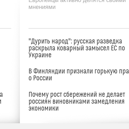
Европейцы активно делятся своими
мнениями
"Дурить народ": русская разведка
раскрыла коварный замысел ЕС по
Украине
В Финляндии признали горькую пр
о России
а
Почему рост сбережений не делает
и
россиян виновниками замедления
экономики