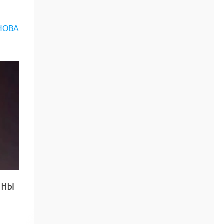
НОВА
ены