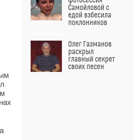
фотосессия
Самойловой с
едой взбесила
поклонников
Олег Газманов
раскрыл
главный секрет
своих песен
рым
ил
ом
нах
а