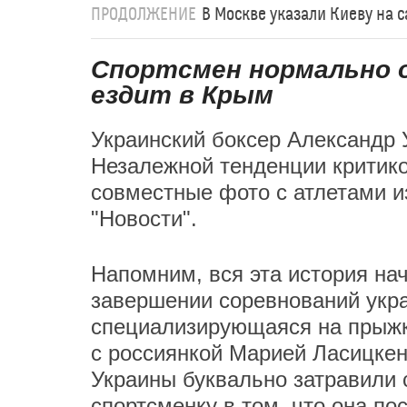
ПРОДОЛЖЕНИЕ
В Москве указали Киеву на 
Спортсмен нормально о
ездит в Крым
Украинский боксер Александр 
Незалежной тенденции критико
совместные фото с атлетами и
"Новости".
Напомним, вся эта история на
завершении соревнований укр
специализирующаяся на прыжк
с россиянкой Марией Ласицкен
Украины буквально затравили 
спортсменку в том, что она по