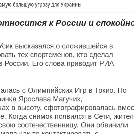
самую большую угрозу для Украины
тносится к России и спокойн
Усик высказался о сложившейся в
вать тех спортсменов, кто сделал
з России. Его слова приводит РИА
чалась с Олимпийских Игр в Токио. По
аинка Ярослава Магучих,
ах в высоту, сфотографировалась вмес
е. Когда снимок появился в Сети, жител
свою соотечественницу. Они обвинили
смела как-то контактировать с