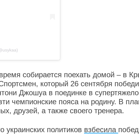
(@usykaa)
 время собирается поехать домой – в К
Спортсмен, который 26 сентября побед
нтони Джошуа в поединке в супертяжел
езти чемпионские пояса на родину. В пла
ых, друзей, а также своего тренера.
то украинских политиков
взбесила
побед