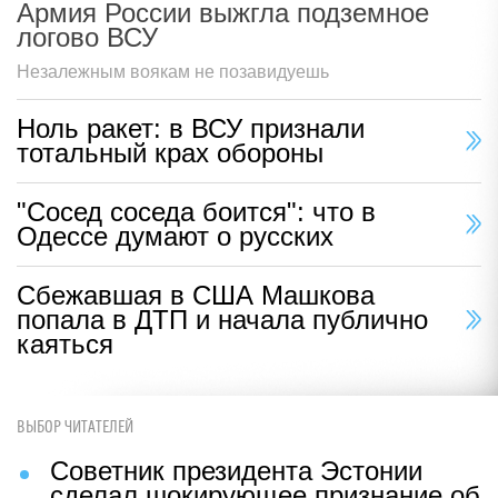
Армия России выжгла подземное
логово ВСУ
Незалежным воякам не позавидуешь
Ноль ракет: в ВСУ признали
тотальный крах обороны
"Сосед соседа боится": что в
Одессе думают о русских
Сбежавшая в США Машкова
попала в ДТП и начала публично
каяться
ВЫБОР ЧИТАТЕЛЕЙ
Советник президента Эстонии
сделал шокирующее признание об