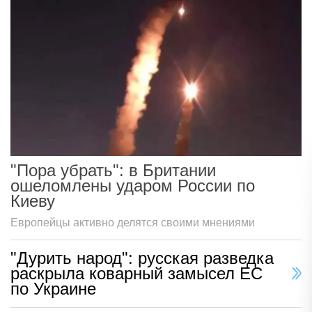
"Пора убрать": в Британии
ошеломлены ударом России по
Киеву
Европейцы активно делятся своими мнениями
"Дурить народ": русская разведка
раскрыла коварный замысел ЕС
по Украине