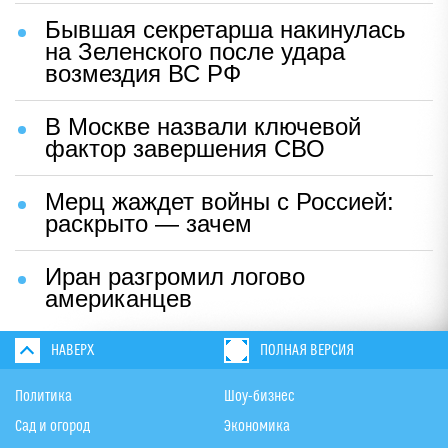
Бывшая секретарша накинулась
на Зеленского после удара
возмездия ВС РФ
В Москве назвали ключевой
фактор завершения СВО
Мерц жаждет войны с Россией:
раскрыто — зачем
Иран разгромил логово
американцев
НАВЕРХ
ПОЛНАЯ ВЕРСИЯ
Политика
Шоу-бизнес
Сад и огород
Экономика