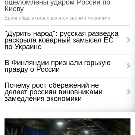
ошеломлены ударом России по
Киеву
Европейцы активно делятся своими мнениями
"Дурить народ": русская разведка
раскрыла коварный замысел ЕС
по Украине
В Финляндии признали горькую
правду о России
Почему рост сбережений не
делает россиян виновниками
замедления экономики