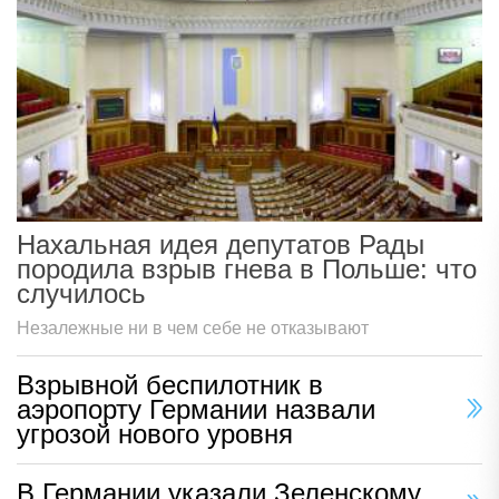
Нахальная идея депутатов Рады
породила взрыв гнева в Польше: что
случилось
Незалежные ни в чем себе не отказывают
Взрывной беспилотник в
аэропорту Германии назвали
угрозой нового уровня
В Германии указали Зеленскому