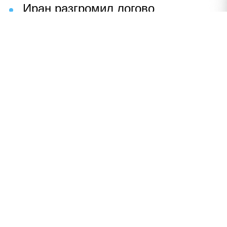
Иран разгромил логово
американцев
НАВЕРХ
ПОЛНАЯ ВЕРСИЯ
Политика
Шоу-бизнес
Сад и огород
Экономика
Пресс-релизы
Вконтакте
Одноклассники
Twitter
Дзен
По вопросам рекламы:
+ 7 (926) 001-11-01
reklama@utro.ru
Реестровая запись ЭЛ № ФС 77-79497 от 02.11.2020 г.
Все права защищены © 1999-2024. "Утро"