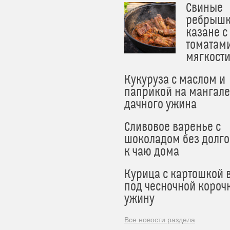
Свиные
ребрышк
казане с
томатам
мягкост
Кукуруза с маслом и
паприкой на мангале
дачного ужина
Сливовое варенье с
шоколадом без долго
к чаю дома
Курица с картошкой 
под чесночной короч
ужину
Все новости раздела