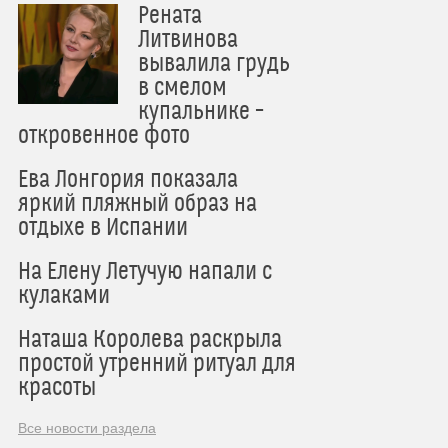
Рената
Литвинова
вывалила грудь
в смелом
купальнике –
откровенное фото
Ева Лонгория показала
яркий пляжный образ на
отдыхе в Испании
На Елену Летучую напали с
кулаками
Наташа Королева раскрыла
простой утренний ритуал для
красоты
Все новости раздела