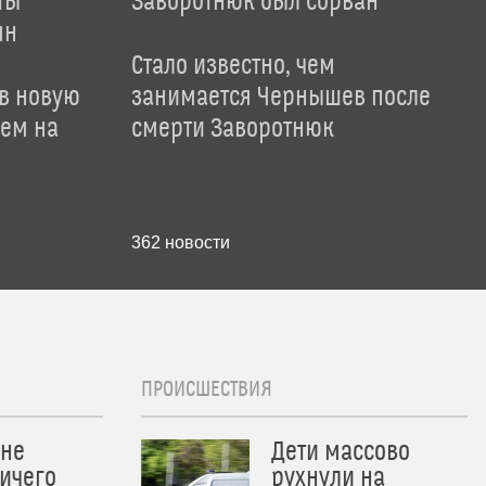
ты
Заворотнюк был сорван
ян
Стало известно, чем
 в новую
занимается Чернышев после
лем на
смерти Заворотнюк
362
новости
ПРОИСШЕСТВИЯ
 не
Дети массово
ичего
рухнули на