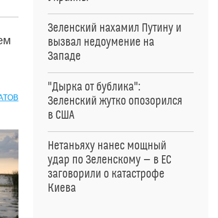
Зеленский нахамил Путину и
ем
вызвал недоумение на
Западе
"Дырка от бублика":
АТОВ
Зеленский жутко опозорился
в США
Нетаньяху нанес мощный
удар по Зеленскому — в ЕС
заговорили о катастрофе
Киева