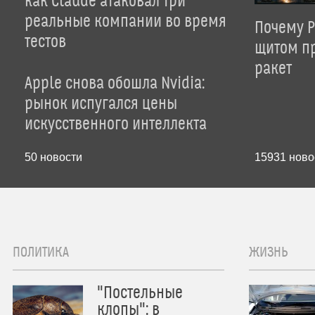
как Claude атаковал три
реальные компании во время
Почему P
тестов
щитом пр
ракет
Apple снова обошла Nvidia:
рынок испугался цены
искусственного интеллекта
50
новости
15931
ново
ПОЛИТИКА
ЖИЗНЬ
"Постельные
клопы": в