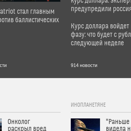
курс доллара: экспер
предупредили росси
atriot стал главным
отив баллистических
Курс доллара войдет
фазу: что будет с руб
следующей неделе
сти
914
новости
ИНОПЛАНЕТЯНЕ
Онколог
"Раньше
раскрыл вред
видела н