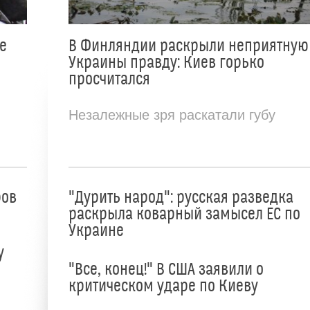
е
В Финляндии раскрыли неприятную
Украины правду: Киев горько
просчитался
Незалежные зря раскатали губу
ров
"Дурить народ": русская разведка
раскрыла коварный замысел ЕС по
Украине
у
"Все, конец!" В США заявили о
критическом ударе по Киеву