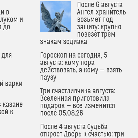
После 6 августа
и в
Ангел-хранитель
 луком и
возьмет под
и до
защиту: крупно
и
повезет трем
знакам зодиака
 для
Гороскоп на сегодня, 5
августа: кому пора
действовать, а кому — взять
паузу
й варки
Три счастливчика августа:
Вселенная приготовила
в казане
подарок — все изменится
кой к
после 05.08.26
После 4 августа Судьба
откроет Дверь к счастью: три