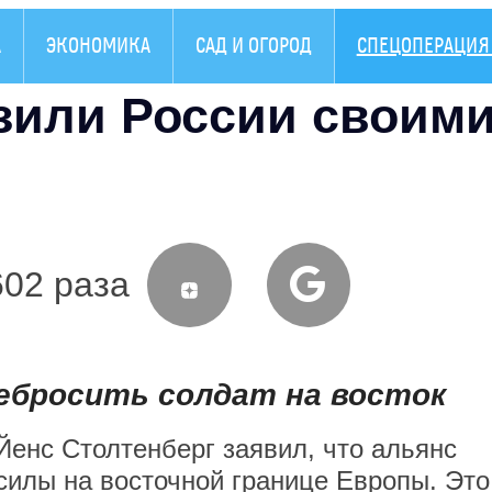
А
ЭКОНОМИКА
САД И ОГОРОД
СПЕЦОПЕРАЦИЯ 
зили России своим
602 раза
ебросить солдат на восток
енс Столтенберг заявил, что альянс
силы на восточной границе Европы. Это