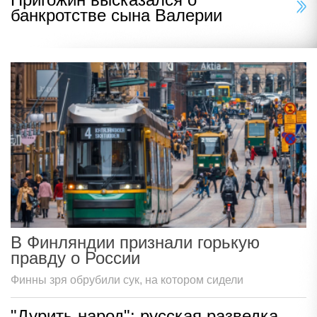
банкротстве сына Валерии
В Финляндии признали горькую
правду о России
Финны зря обрубили сук, на котором сидели
"Дурить народ": русская разведка