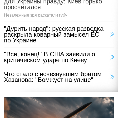
для Украины правду: Киев горько
просчитался
Незалежные зря раскатали губу
"Дурить народ": русская разведка
раскрыла коварный замысел ЕС
по Украине
"Все, конец!" В США заявили о
критическом ударе по Киеву
Что стало с исчезнувшим братом
Хазанова: "Бомжует на улице"