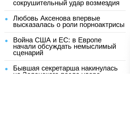
сокрушительный удар возмездия
Любовь Аксенова впервые
высказалась о роли порноактрисы
Война США и ЕС: в Европе
начали обсуждать немыслимый
сценарий
Бывшая секретарша накинулась
на Зеленского после удара
возмездия ВС РФ
В Москве назвали ключевой
фактор завершения СВО
Мерц жаждет войны с Россией:
раскрыто — зачем