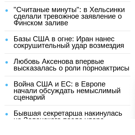
"Считаные минуты": в Хельсинки
сделали тревожное заявление о
Финском заливе
Базы США в огне: Иран нанес
сокрушительный удар возмездия
Любовь Аксенова впервые
высказалась о роли порноактрисы
Война США и ЕС: в Европе
начали обсуждать немыслимый
сценарий
Бывшая секретарша накинулась
на Зеленского после удара
возмездия ВС РФ