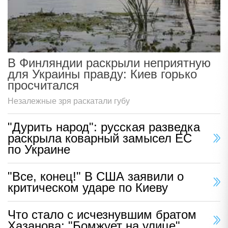
В Финляндии раскрыли неприятную
для Украины правду: Киев горько
просчитался
Незалежные зря раскатали губу
"Дурить народ": русская разведка
раскрыла коварный замысел ЕС
по Украине
"Все, конец!" В США заявили о
критическом ударе по Киеву
Что стало с исчезнувшим братом
Хазанова: "Бомжует на улице"