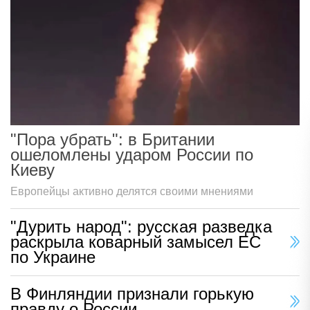
"Пора убрать": в Британии
ошеломлены ударом России по
Киеву
Европейцы активно делятся своими мнениями
"Дурить народ": русская разведка
раскрыла коварный замысел ЕС
по Украине
В Финляндии признали горькую
правду о России