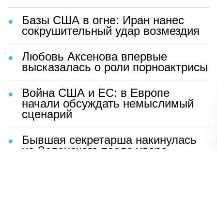
Базы США в огне: Иран нанес
сокрушительный удар возмездия
Любовь Аксенова впервые
высказалась о роли порноактрисы
Война США и ЕС: в Европе
начали обсуждать немыслимый
сценарий
Бывшая секретарша накинулась
на Зеленского после удара
возмездия ВС РФ
В Москве назвали ключевой
фактор завершения СВО