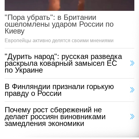
"Пора убрать": в Британии
ошеломлены ударом России по
Киеву
Европейцы активно делятся своими мнениями
"Дурить народ": русская разведка
раскрыла коварный замысел ЕС
по Украине
В Финляндии признали горькую
правду о России
Почему рост сбережений не
делает россиян виновниками
замедления экономики