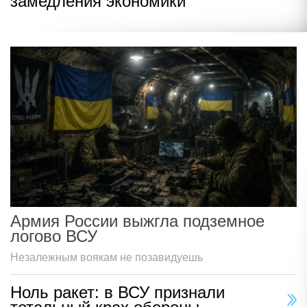
замедления экономики
Армия России выжгла подземное
логово ВСУ
Незалежным воякам не позавидуешь
Ноль ракет: в ВСУ признали