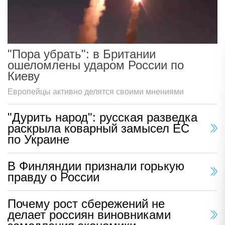
"Пора убрать": в Британии
ошеломлены ударом России по
Киеву
Европейцы активно делятся своими мнениями
"Дурить народ": русская разведка
раскрыла коварный замысел ЕС
по Украине
В Финляндии признали горькую
правду о России
Почему рост сбережений не
делает россиян виновниками