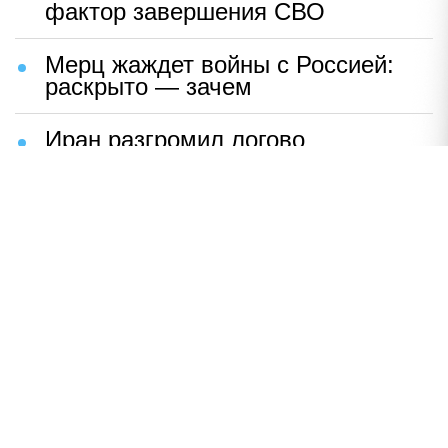
фактор завершения СВО
Мерц жаждет войны с Россией:
раскрыто — зачем
Иран разгромил логово
американцев
НАВЕРХ
ПОЛНАЯ ВЕРСИЯ
Политика
Шоу-бизнес
Сад и огород
Экономика
Пресс-релизы
Вконтакте
Одноклассники
Twitter
Дзен