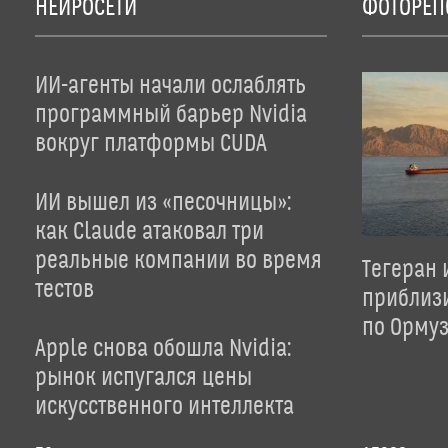
НЕЙРОСЕТИ
ФОТОРЕП
ИИ-агенты начали ослаблять
программный барьер Nvidia
вокруг платформы CUDA
ИИ вышел из «песочницы»:
как Claude атаковал три
реальные компании во время
Тегеран 
тестов
приблиз
по Орму
Apple снова обошла Nvidia:
рынок испугался цены
искусственного интеллекта