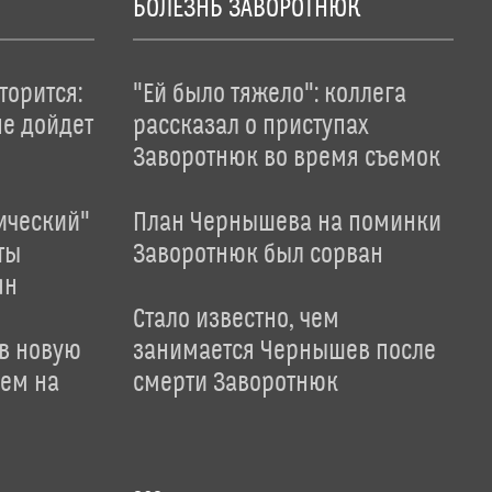
БОЛЕЗНЬ ЗАВОРОТНЮК
торится:
"Ей было тяжело": коллега
не дойдет
рассказал о приступах
Заворотнюк во время съемок
ический"
План Чернышева на поминки
ты
Заворотнюк был сорван
ян
Стало известно, чем
 в новую
занимается Чернышев после
лем на
смерти Заворотнюк