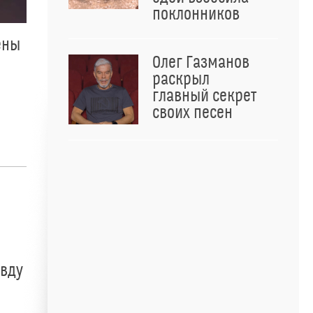
поклонников
ены
Олег Газманов
раскрыл
главный секрет
своих песен
авду