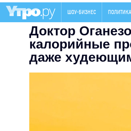
ШОУ-БИЗНЕС
ПОЛИТИК
Доктор Оганезо
калорийные пр
даже худеющи