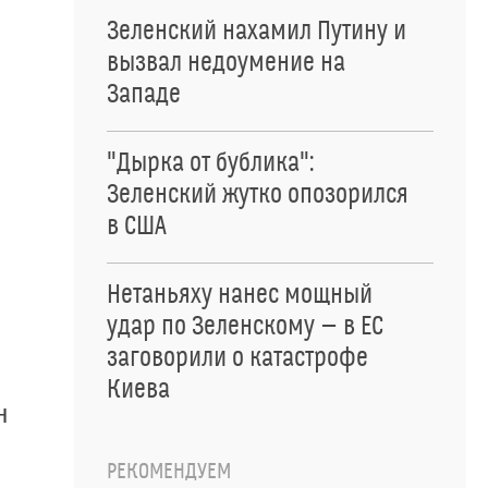
Зеленский нахамил Путину и
вызвал недоумение на
Западе
"Дырка от бублика":
Зеленский жутко опозорился
в США
Нетаньяху нанес мощный
удар по Зеленскому — в ЕС
заговорили о катастрофе
Киева
н
РЕКОМЕНДУЕМ