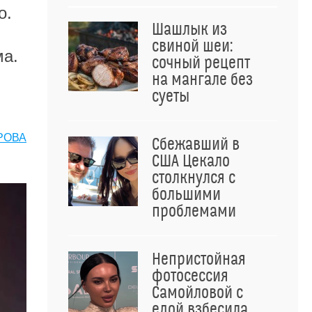
о.
Шашлык из
свиной шеи:
ма.
сочный рецепт
,
на мангале без
суеты
РОВА
Сбежавший в
США Цекало
столкнулся с
большими
проблемами
Непристойная
фотосессия
Самойловой с
едой взбесила