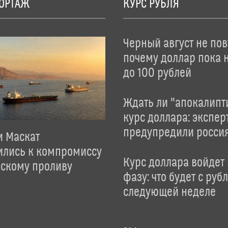
ОРТАЖ
КУРС РУБЛЯ
Черный август не пов
почему доллар пока 
до 100 рублей
Ждать ли "апокалипт
курс доллара: экспер
предупредили росси
и Маскат
ились к компромиссу
Курс доллара войдет
зскому проливу
фазу: что будет с руб
следующей неделе